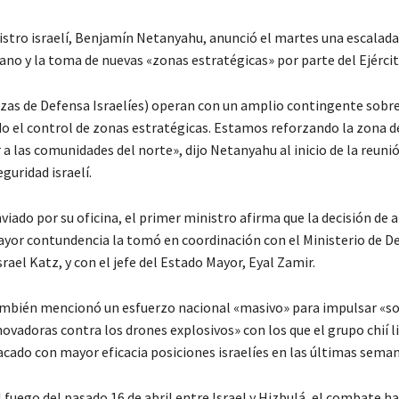
istro israelí, Benjamín Netanyahu, anunció el martes una escalada
ano y la toma de nuevas «zonas estratégicas» por parte del Ejércit
rzas de Defensa Israelíes) operan con un amplio contingente sobre
 el control de zonas estratégicas. Estamos reforzando la zona d
a las comunidades del norte», dijo Netanyahu al inicio de la reuni
guridad israelí.
viado por su oficina, el primer ministro afirma que la decisión de a
yor contundencia la tomó en coordinación con el Ministerio de D
srael Katz, y con el jefe del Estado Mayor, Eyal Zamir.
bién mencionó un esfuerzo nacional «masivo» para impulsar «so
novadoras contra los drones explosivos» con los que el grupo chií 
acado con mayor eficacia posiciones israelíes en las últimas seman
l fuego del pasado 16 de abril entre Israel y Hizbulá, el combate ha