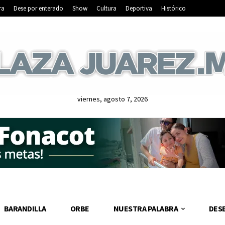
ra
Dese por enterado
Show
Cultura
Deportiva
Histórico
viernes, agosto 7, 2026
BARANDILLA
ORBE
NUESTRA PALABRA
DES