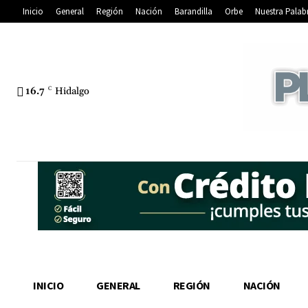
Inicio
General
Región
Nación
Barandilla
Orbe
Nuestra Palab
16.7
C
Hidalgo
INICIO
GENERAL
REGIÓN
NACIÓN