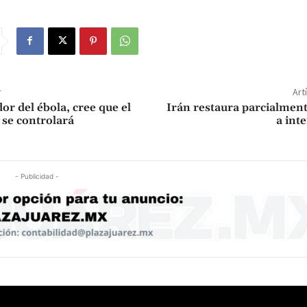
r
Art
r del ébola, cree que el
Irán restaura parcialment
 se controlará
a int
- Publicidad -