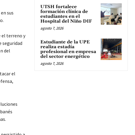
UTSH fortalece
formación clínica de
 en sus
estudiantes en el
o.
Hospital del Niño DIF
agosto 7, 2026
 el terreno y
Estudiante de la UPE
e seguridad
realiza estadía
ón del
profesional en empresa
del sector energético
agosto 7, 2026
tacar el
efensa,
luciones
libanés
as.
 persistido a