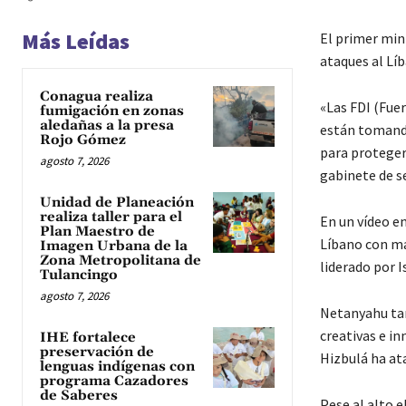
Más Leídas
El primer min
ataques al Líb
Conagua realiza
«Las FDI (Fue
fumigación en zonas
aledañas a la presa
están tomando
Rojo Gómez
para proteger 
agosto 7, 2026
gabinete de se
Unidad de Planeación
realiza taller para el
En un vídeo en
Plan Maestro de
Líbano con ma
Imagen Urbana de la
Zona Metropolitana de
liderado por I
Tulancingo
agosto 7, 2026
Netanyahu tam
creativas e in
IHE fortalece
preservación de
Hizbulá ha at
lenguas indígenas con
programa Cazadores
de Saberes
Pese al alto e