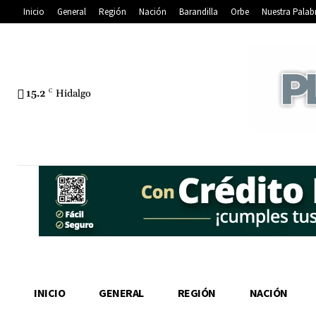
Inicio
General
Región
Nación
Barandilla
Orbe
Nuestra Palab
15.2
C
Hidalgo
INICIO
GENERAL
REGIÓN
NACIÓN