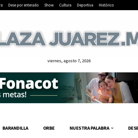
ra
Dese por enterado
Show
Cultura
Deportiva
Histórico
viernes, agosto 7, 2026
BARANDILLA
ORBE
NUESTRA PALABRA
DES