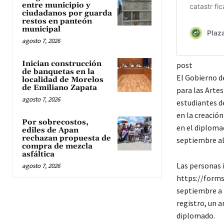
entre municipio y
ciudadanos por guarda
restos en panteón
municipal
agosto 7, 2026
Inician construcción
post
de banquetas en la
El Gobierno de
localidad de Morelos
de Emiliano Zapata
para las Artes
agosto 7, 2026
estudiantes d
en la creació
Por sobrecostos,
en el diploma
ediles de Apan
rechazan propuesta de
septiembre al 
compra de mezcla
asfáltica
Las personas i
agosto 7, 2026
https://forms
septiembre a 
registro, un a
diplomado.