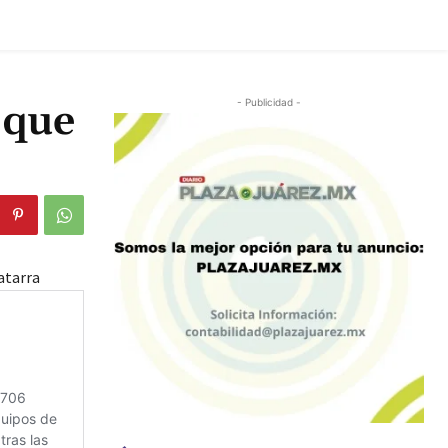
 que
- Publicidad -
atarra