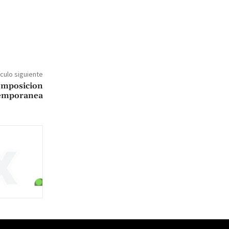
ículo siguiente
omposicion
temporanea