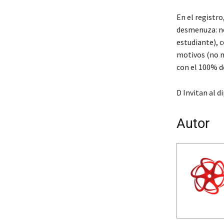
En el registro
desmenuza: no
estudiante), 
motivos (no m
con el 100% d
D Invitan al 
Autor