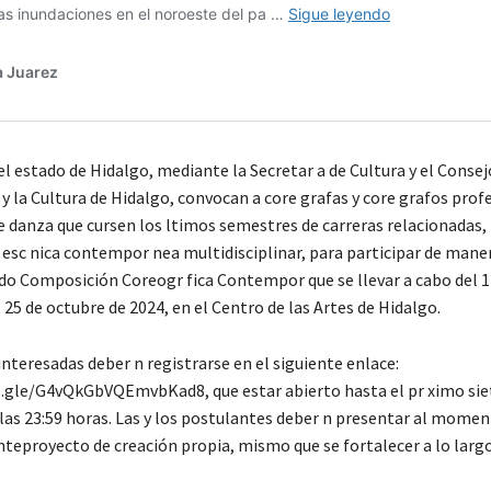
l estado de Hidalgo, mediante la Secretar a de Cultura y el Consej
 y la Cultura de Hidalgo, convocan a core grafas y core grafos prof
e danza que cursen los ltimos semestres de carreras relacionadas,
n esc nica contempor nea multidisciplinar, para participar de mane
do Composición Coreogr fica Contempor que se llevar a cabo del 1
25 de octubre de 2024, en el Centro de las Artes de Hidalgo.
nteresadas deber n registrarse en el siguiente enlace:
.gle/G4vQkGbVQEmvbKad8, que estar abierto hasta el pr ximo sie
las 23:59 horas. Las y los postulantes deber n presentar al momen
nteproyecto de creación propia, mismo que se fortalecer a lo largo