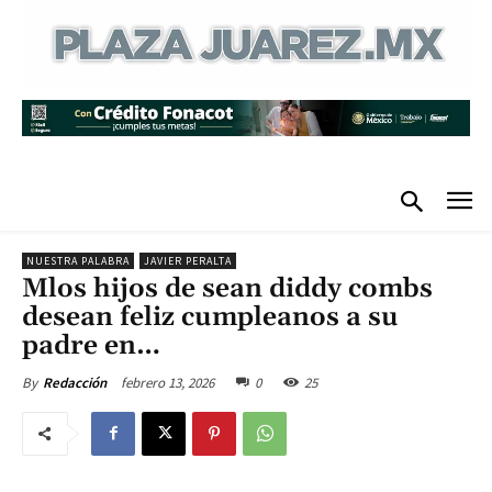
NUESTRA PALABRA
JAVIER PERALTA
Mlos hijos de sean diddy combs
desean feliz cumpleanos a su
padre en…
febrero 13, 2026
0
25
By
Redacción