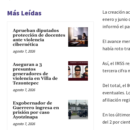
Más Leídas
La creación a
enero y junio 
informó el pa
Aprueban diputados
protección de docentes
ante violencia
El avance mens
cibernética
había roto tr
agosto 7, 2026
Así, el IMSS r
Aseguran a 3
presuntos
tercera cifra 
generadores de
violencia en Villa de
Tezontepec
Del total, el 
agosto 7, 2026
eventuales. L
afiliación reg
Exgobernador de
Guerrero ingresa en
prisión por caso
En los último
Ayotzinapa
del 2 por cien
agosto 7, 2026