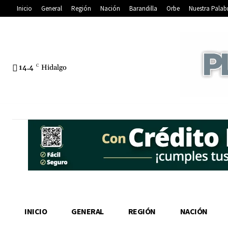
Inicio
General
Región
Nación
Barandilla
Orbe
Nuestra Palab
14.4
C
Hidalgo
INICIO
GENERAL
REGIÓN
NACIÓN