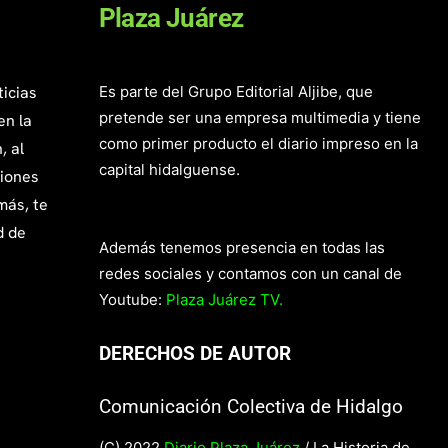
Plaza Juárez
ticias
Es parte del Grupo Editorial Aljibe, que
pretende ser una empresa multimedia y tiene
en la
como primer producto el diario impreso en la
, al
capital hidalguense.
giones
más, te
d de
Además tenemos presencia en todas las
redes sociales y contamos con un canal de
Youtube:
Plaza Juárez TV.
DERECHOS DE AUTOR
Comunicación Colectiva de Hidalgo
(C) 2022
Diario Plaza Juárez
/ La Historia de