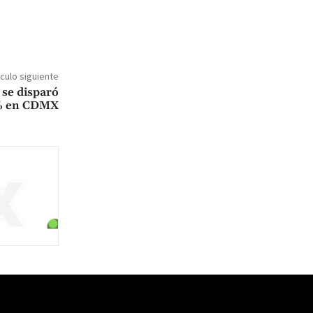
ículo siguiente
 se disparó
% en CDMX