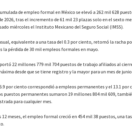
cumulada de empleo formal en México se elevó a 262 mil 628 puest
de 2026, tras el incremento de 61 mil 23 plazas solo en el sexto me
sado miércoles el Instituto Mexicano del Seguro Social (IMSS).
ual, equivalente a una tasa del 0.3 por ciento, retomó la racha po
as la pérdida de 30 mil empleos formales en mayo.
eportó 22 millones 779 mil 704 puestos de trabajo afiliados al cierr
máxima desde que se tiene registro y la mayor para un mes de junio
86.9 por ciento correspondió a empleos permanentes y el 13.1 por 
os puestos permanentes sumaron 19 millones 804 mil 609, tambié
istrada para cualquier mes.
s 12 meses, el empleo formal creció en 454 mil 38 puestos, una ta
to.