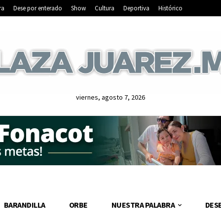
ra
Dese por enterado
Show
Cultura
Deportiva
Histórico
viernes, agosto 7, 2026
BARANDILLA
ORBE
NUESTRA PALABRA
DES