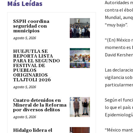
Más Leídas
Autoridades m
contra el ébol
Mundial, aunq
SSPH coordina
“muy bajo”.
seguridad con
municipios
agosto 5, 2026
“(En) México n
momento es baj
HUEJUTLA SE
David Kershen
REPORTA LISTA
PARA EL SEGUNDO
FESTIVAL DE
Las declaraci
PUEBLOS
ORIGINARIOS
vigilancia sob
TLAJTOLI 2026
particularmen
agosto 5, 2026
Según el funci
Cuatro detenidos en
Mineral de la Reforma
lo que el paí
por diversos delitos
Epidemiología 
agosto 5, 2026
“México mante
Hidalgo lidera el