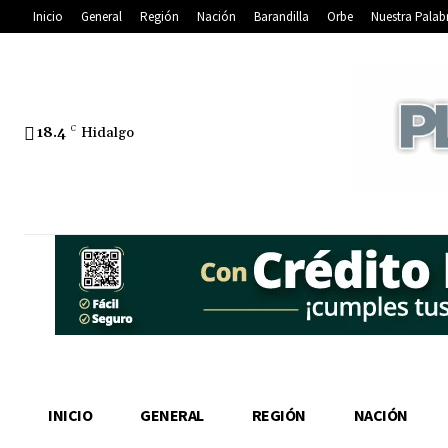
Inicio
General
Región
Nación
Barandilla
Orbe
Nuestra Palab
18.4
C
Hidalgo
INICIO
GENERAL
REGIÓN
NACIÓN