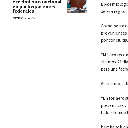
crecimiento nacional
Epidemiología 
en participaciones
de esa región
federales
agosto 5, 2026
Como parte de
provenientes 
por concluida.
“México recom
últimos 21 dí
para una fecha
Asimismo, ade
“En los aerop
preventivas y
haber tenido l
Kershenobich s