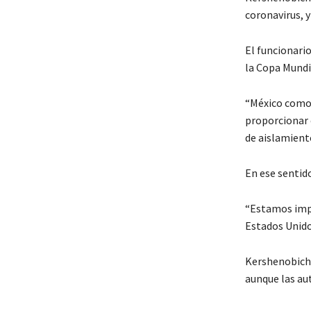
coronavirus, 
El funcionari
la Copa Mundi
“México como 
proporcionar 
de aislamiento
En ese sentid
“Estamos impl
Estados Unido
Kershenobich 
aunque las au