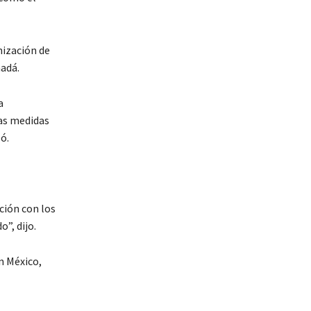
nización de
nadá.
a
as medidas
ó.
ión con los
”, dijo.
n México,