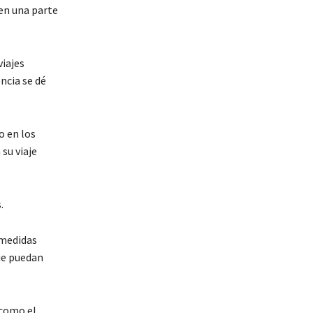
 en una parte
iajes
ncia se dé
o en los
su viaje
.
 medidas
ue puedan
 como el