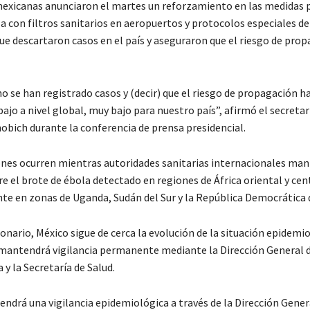
exicanas anunciaron el martes un reforzamiento en las medidas 
a con filtros sanitarios en aeropuertos y protocolos especiales de 
ue descartaron casos en el país y aseguraron que el riesgo de prop
o se han registrado casos y (decir) que el riesgo de propagación h
o a nivel global, muy bajo para nuestro país”, afirmó el secretari
obich durante la conferencia de prensa presidencial.
ones ocurren mientras autoridades sanitarias internacionales ma
re el brote de ébola detectado en regiones de África oriental y cen
te en zonas de Uganda, Sudán del Sur y la República Democrática 
onario, México sigue de cerca la evolución de la situación epidemi
s mantendrá vigilancia permanente mediante la Dirección General 
y la Secretaría de Salud.
ndrá una vigilancia epidemiológica a través de la Dirección Gener