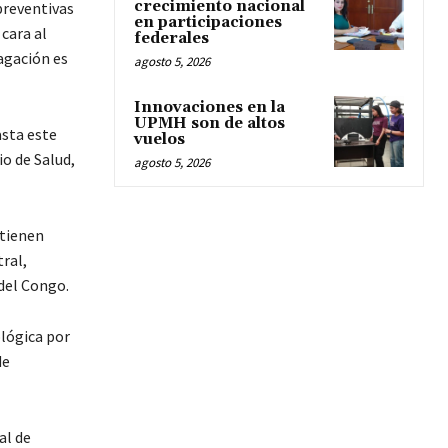
crecimiento nacional
preventivas
en participaciones
cara al
federales
agación es
agosto 5, 2026
Innovaciones en la
UPMH son de altos
asta este
vuelos
o de Salud,
agosto 5, 2026
ntienen
tral,
del Congo.
ológica por
de
al de