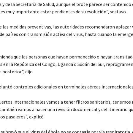
y de la Secretaría de Salud, aunque el brote parece ser contenido
, es muy importante estar pendientes de su evolución”, sostuvo.
 las medidas preventivas, las autoridades recomendaron aplazar v
de países con transmisión activa del virus, hasta cuando la emerge
ienda que las personas que hayan permanecido o hayan transitad
as en la República del Congo, Uganda o Sudán del Sur, reprogramen 
 posterior”, dijo.
lantó controles adicionales en terminales aéreas internacionales
uertos internacionales vamos a tener filtros sanitarios, tenemos
 también vamos a hacer una revisión documental y del itinerario q
os pasajeros”, explicó.
ubrayó que el virus del ébola no se contagia por vía respiratoria,