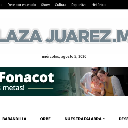
ra
Dese por enterado
Show
Cultura
Deportiva
Histórico
miércoles, agosto 5, 2026
BARANDILLA
ORBE
NUESTRA PALABRA
DES