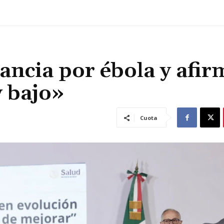
lancia por ébola y afir
y bajo»
Cuota