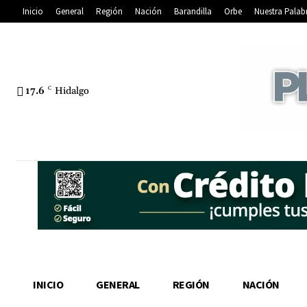
Inicio
General
Región
Nación
Barandilla
Orbe
Nuestra Palab
17.6
C
Hidalgo
INICIO
GENERAL
REGIÓN
NACIÓN