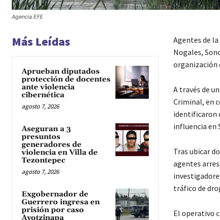
Agencia EFE
Más Leídas
Agentes de la 
Nogales, Sono
organización 
Aprueban diputados
protección de docentes
ante violencia
A través de u
cibernética
Criminal, en 
agosto 7, 2026
identificaron
influencia en 
Aseguran a 3
presuntos
generadores de
Tras ubicar d
violencia en Villa de
Tezontepec
agentes arrest
agosto 7, 2026
investigadores
tráfico de dro
Exgobernador de
Guerrero ingresa en
prisión por caso
El operativo c
Ayotzinapa