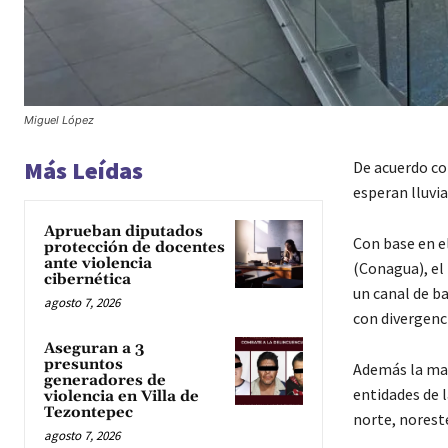
Miguel López
Más Leídas
De acuerdo co
esperan lluvia
Aprueban diputados
Con base en e
protección de docentes
ante violencia
(Conagua), el 
cibernética
un canal de ba
agosto 7, 2026
con divergenci
Aseguran a 3
presuntos
Además la masa
generadores de
entidades de 
violencia en Villa de
Tezontepec
norte, noreste
agosto 7, 2026