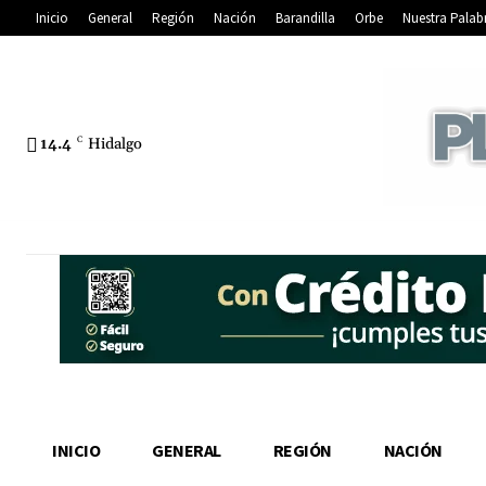
Inicio
General
Región
Nación
Barandilla
Orbe
Nuestra Palab
14.4
C
Hidalgo
INICIO
GENERAL
REGIÓN
NACIÓN