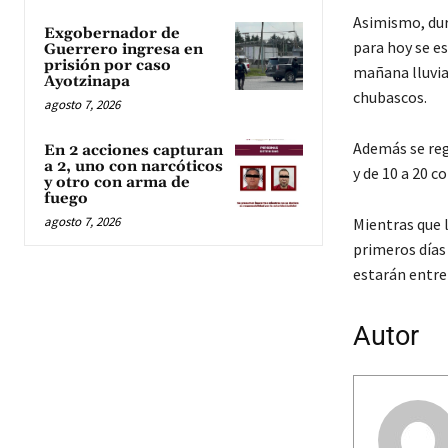
Asimismo, dura
Exgobernador de
para hoy se es
Guerrero ingresa en
prisión por caso
mañana lluvia
Ayotzinapa
chubascos.
agosto 7, 2026
Además se reg
En 2 acciones capturan
a 2, uno con narcóticos
y de 10 a 20 c
y otro con arma de
fuego
agosto 7, 2026
Mientras que 
primeros días
estarán entre 
Autor