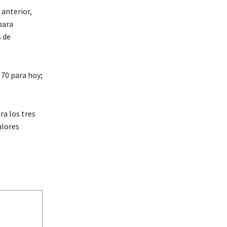
 anterior,
para
s de
 70 para hoy;
ra los tres
alores