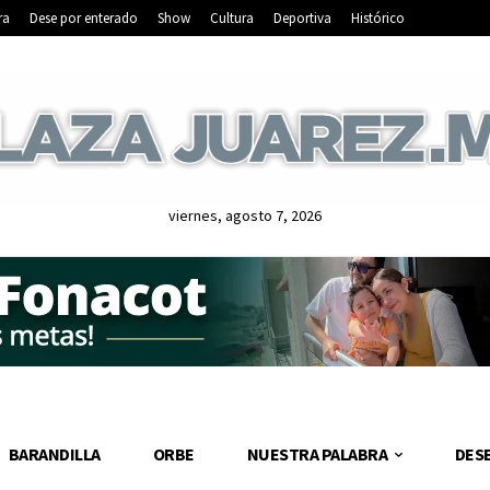
ra
Dese por enterado
Show
Cultura
Deportiva
Histórico
viernes, agosto 7, 2026
BARANDILLA
ORBE
NUESTRA PALABRA
DES