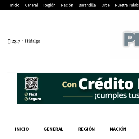
Inicio
General
Región
Nación
Barandilla
Orbe
Nuestra Palab
23.7
C
Hidalgo
INICIO
GENERAL
REGIÓN
NACIÓN