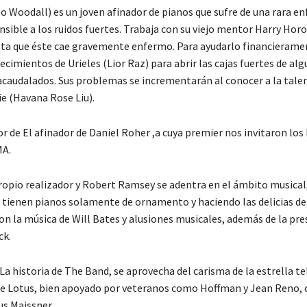
eo Woodall) es un joven afinador de pianos que sufre de una rara 
nsible a los ruidos fuertes. Trabaja con su viejo mentor Harry Hor
ta que éste cae gravemente enfermo. Para ayudarlo financieramen
ecimientos de Urieles (Lior Raz) para abrir las cajas fuertes de alg
acaudalados. Sus problemas se incrementarán al conocer a la tale
ie (Havana Rose Liu).
r de El afinador de Daniel Roher ,a cuya premier nos invitaron lo
MA.
propio realizador y Robert Ramsey se adentra en el ámbito musical,
ue tienen pianos solamente de ornamento y haciendo las delicias de
 la música de Will Bates y alusiones musicales, además de la pre
ck.
 La historia de The Band, se aprovecha del carisma de la estrella te
te Lotus, bien apoyado por veteranos como Hoffman y Jean Reno,
s Maissner.