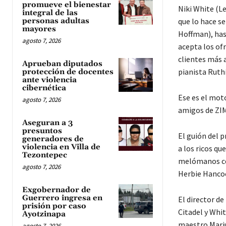
promueve el bienestar
Niki White (L
integral de las
personas adultas
que lo hace se
mayores
Hoffman), has
agosto 7, 2026
acepta los ofr
clientes más 
Aprueban diputados
pianista Ruth
protección de docentes
ante violencia
cibernética
Ese es el moto
agosto 7, 2026
amigos de ZI
Aseguran a 3
presuntos
El guión del 
generadores de
violencia en Villa de
a los ricos q
Tezontepec
melómanos con
agosto 7, 2026
Herbie Hanco
Exgobernador de
Guerrero ingresa en
El director de
prisión por caso
Citadel y Whi
Ayotzinapa
maestro Mariu
agosto 7, 2026