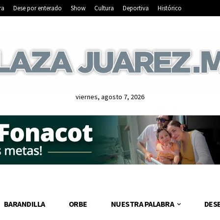
ra
Dese por enterado
Show
Cultura
Deportiva
Histórico
viernes, agosto 7, 2026
BARANDILLA
ORBE
NUESTRA PALABRA
DES