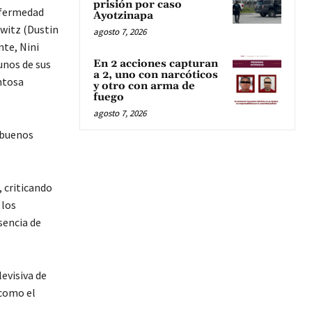
prisión por caso
enfermedad
Ayotzinapa
owitz (Dustin
agosto 7, 2026
te, Nini
unos de sus
En 2 acciones capturan
a 2, uno con narcóticos
ntosa
y otro con arma de
fuego
agosto 7, 2026
s buenos
 criticando
 los
sencia de
levisiva de
 como el