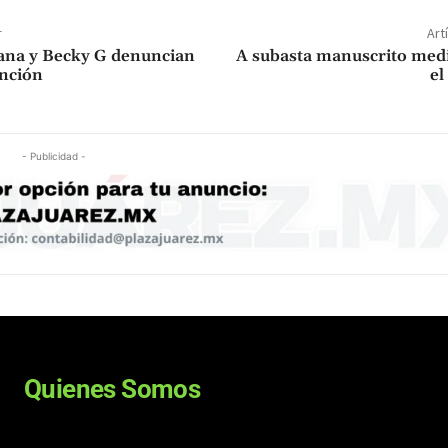
r
Art
ana y Becky G denuncian
A subasta manuscrito medi
anción
el
- Publicidad -
Quienes Somos