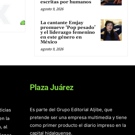
escritas por humanos
agosto 9, 2026
La cantante Emjay
promueve ‘Pop pesado’
y el liderazgo femenino
en este género en
México
agosto 9, 2026
Plaza Juárez
ticias
Es parte del Grupo Editorial Aljibe, que
pretende ser una empresa multimedia y tiene
en la
como primer producto el diario impreso en la
, al
capital hidalguense.