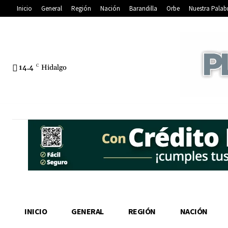
Inicio
General
Región
Nación
Barandilla
Orbe
Nuestra Palab
14.4
C
Hidalgo
INICIO
GENERAL
REGIÓN
NACIÓN