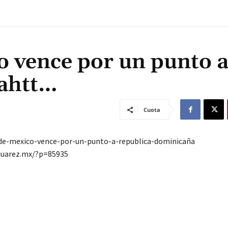
o vence por un punto 
nahtt…
Cuota
-de-mexico-vence-por-un-punto-a-republica-dominicaña
ajuarez.mx/?p=85935