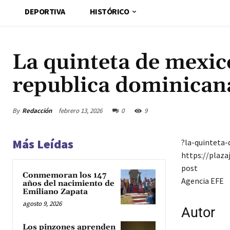
DEPORTIVA
HISTÓRICO
La quinteta de mexic
republica dominica
By
Redacción
febrero 13, 2026
0
9
Más Leídas
?la-quinteta
https://plaz
post
Conmemoran los 147
Agencia EFE
años del nacimiento de
Emiliano Zapata
agosto 9, 2026
Autor
Los pinzones aprenden