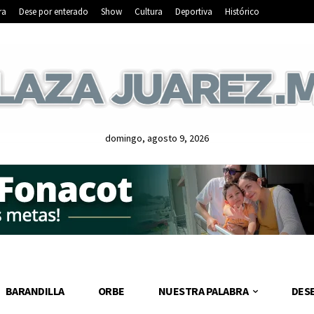
ra
Dese por enterado
Show
Cultura
Deportiva
Histórico
domingo, agosto 9, 2026
BARANDILLA
ORBE
NUESTRA PALABRA
DES