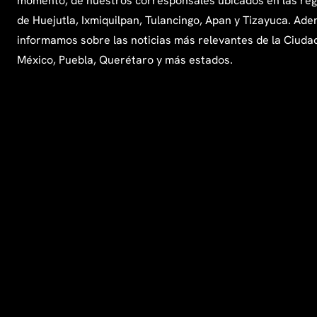
momento, de nuestros corresponsales ubicados en las re
de Huejutla, Ixmiquilpan, Tulancingo, Apan y Tizayuca. Ade
informamos sobre las noticias más relevantes de la Ciuda
México, Puebla, Querétaro y más estados.