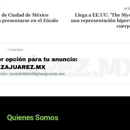
r
Art
 de Ciudad de México
Llega a EE.UU. ‘The My
a presentarse en el Zócalo
una representación hiperr
cuerp
- Publicidad -
Quienes Somos