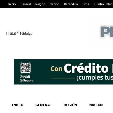
Inicio
General
Región
Nación
Barandilla
Orbe
Nuestra Palab
15.5
C
Hidalgo
INICIO
GENERAL
REGIÓN
NACIÓN