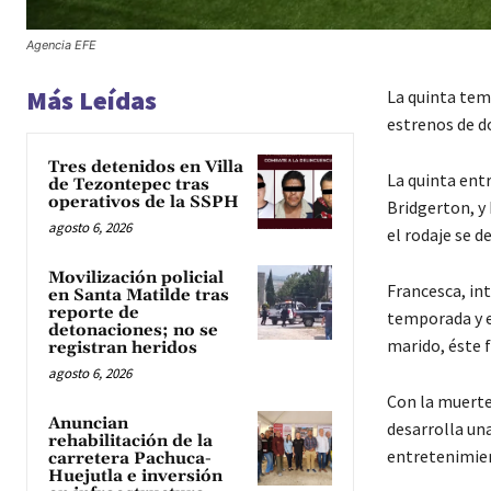
Agencia EFE
Más Leídas
La quinta temp
estrenos de do
Tres detenidos en Villa
La quinta entr
de Tezontepec tras
operativos de la SSPH
Bridgerton, y 
agosto 6, 2026
el rodaje se d
Movilización policial
Francesca, int
en Santa Matilde tras
reporte de
temporada y en
detonaciones; no se
marido, éste f
registran heridos
agosto 6, 2026
Con la muerte
Anuncian
desarrolla un
rehabilitación de la
entretenimie
carretera Pachuca-
Huejutla e inversión