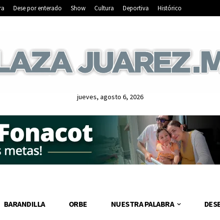
ra
Dese por enterado
Show
Cultura
Deportiva
Histórico
jueves, agosto 6, 2026
BARANDILLA
ORBE
NUESTRA PALABRA
DES