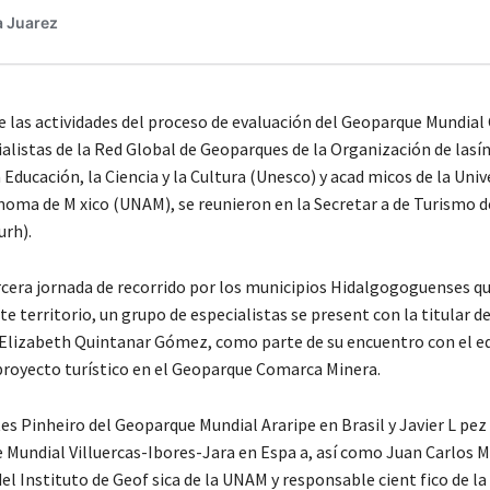
 las actividades del proceso de evaluación del Geoparque Mundia
ialistas de la Red Global de Geoparques de la Organización de lasí
 Educación, la Ciencia y la Cultura (Unesco) y acad micos de la Univ
noma de M xico (UNAM), se reunieron en la Secretar a de Turismo d
urh).
rcera jornada de recorrido por los municipios Hidalgogoguenses q
 territorio, un grupo de especialistas se present con la titular de
Elizabeth Quintanar Gómez, como parte de su encuentro con el e
 proyecto turístico en el Geoparque Comarca Minera.
es Pinheiro del Geoparque Mundial Araripe en Brasil y Javier L pez
 Mundial Villuercas-Ibores-Jara en Espa a, así como Juan Carlos M
el Instituto de Geof sica de la UNAM y responsable cient fico de l