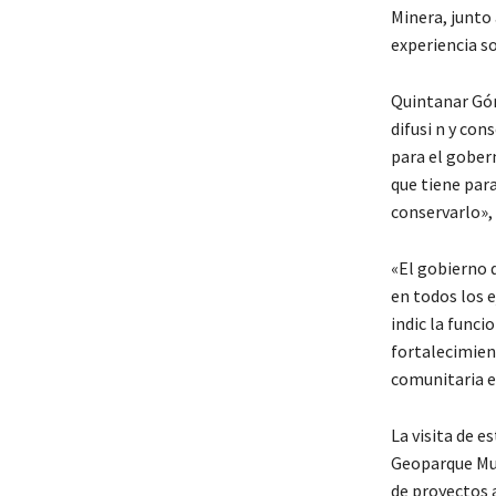
Minera, junto
experiencia s
Quintanar Góm
difusi n y con
para el gober
que tiene para
conservarlo», i
«El gobierno d
en todos los 
indic la func
fortalecimient
comunitaria e
La visita de e
Geoparque Mun
de proyectos a