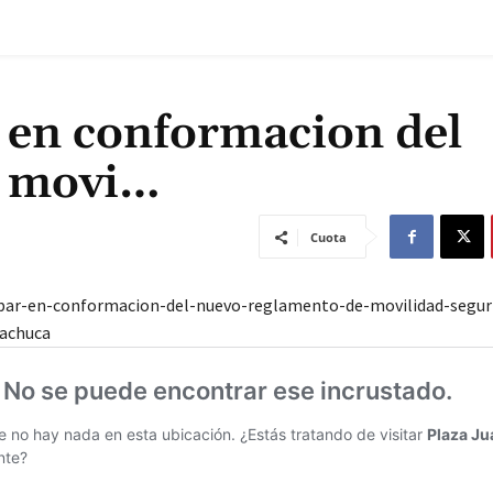
r en conformacion del
e movi…
Cuota
ipar-en-conformacion-del-nuevo-reglamento-de-movilidad-seguri
pachuca