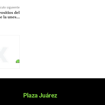
ículo siguiente
ositios del
e la unes…
Plaza Juárez