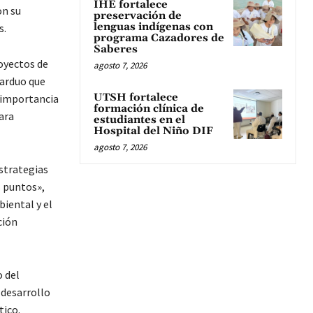
IHE fortalece
on su
preservación de
lenguas indígenas con
s.
programa Cazadores de
Saberes
oyectos de
agosto 7, 2026
 arduo que
UTSH fortalece
 importancia
formación clínica de
ara
estudiantes en el
Hospital del Niño DIF
agosto 7, 2026
estrategias
s puntos»,
iental y el
ción
o del
 desarrollo
tico.