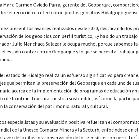
 a Mar a Carmen Oviedo Parra, gerente del Geoparque, compartier
obre el recorrido qu efectuaron por los geositios Hidalgogoguense
ez present los avances realizados desde 2020, destacando los pr
servación de los geositios con perfil turístico, «y ha sido un trabajo
nador Julio Menchaca Salazar le ocupa mucho, porque sabemos la
 el estado contar con un Geoparque y lo que se necesita trabajar p
ndic .
el estado de Hidalgo realiza un esfuerzo significativo para crear 
ejes que permitan la preservación del Geoparque en cada uno de su
ionaria acerca de la implementación de programas de educación amb
o de la infraestructura tur stica sostenible, así como la participa
n la conservación del patrimonio natural y cultural.
stos especialistas y su evaluación positiva refuerzan el compromis
dial de la Unesco Comarca Minera y la Secturh, enfoc ndose en el
 favor de la difusi n y conservación de los geositios con perfil turís