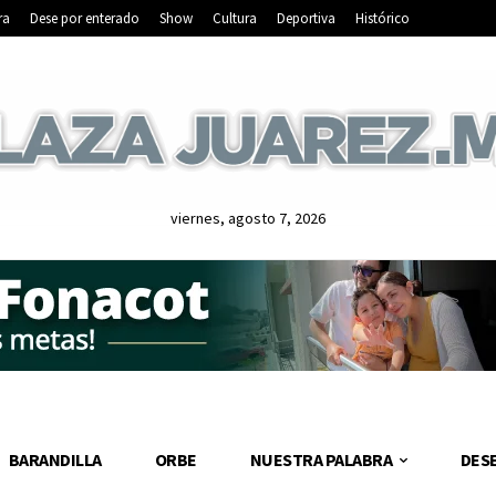
ra
Dese por enterado
Show
Cultura
Deportiva
Histórico
viernes, agosto 7, 2026
BARANDILLA
ORBE
NUESTRA PALABRA
DES