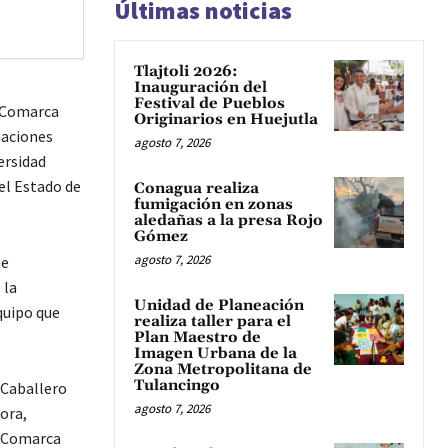
Últimas noticias
Tlajtoli 2026:
Inauguración del
Festival de Pueblos
l Comarca
Originarios en Huejutla
naciones
agosto 7, 2026
ersidad
el Estado de
Conagua realiza
fumigación en zonas
aledañas a la presa Rojo
Gómez
agosto 7, 2026
ue
 la
Unidad de Planeación
quipo que
realiza taller para el
Plan Maestro de
Imagen Urbana de la
Zona Metropolitana de
Tulancingo
 Caballero
agosto 7, 2026
ora,
a Comarca