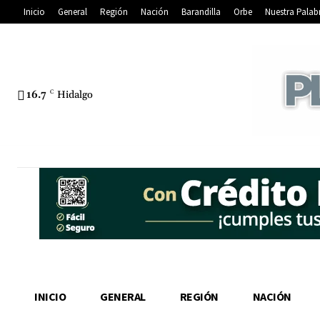
Inicio
General
Región
Nación
Barandilla
Orbe
Nuestra Palab
16.7
C
Hidalgo
INICIO
GENERAL
REGIÓN
NACIÓN