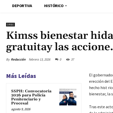
DEPORTIVA
HISTÓRICO
ORBE
Kimss bienestar hida
gratuitay las accion
By
Redacción
febrero 13, 2026
0
37
Más Leídas
El gobernador
erección del 
hecho hist ri
SSPH: Convocatoria
bienestar, la 
2026 para Policía
Penitenciario y
Procesal
Tras este acto
agosto 9, 2026