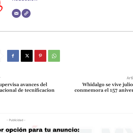
r
Art
pervisa avances del
Whidalgo se vive jul
cional de tecnificacion
conmemora el 157 aniver
- Publicidad -