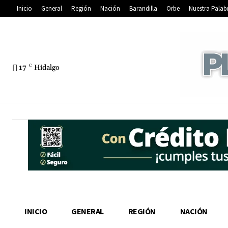
Inicio
General
Región
Nación
Barandilla
Orbe
Nuestra Palab
17
C
Hidalgo
INICIO
GENERAL
REGIÓN
NACIÓN