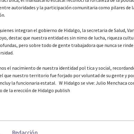
raci blica, el mandatario estatal reconoci la fortaleza de la poblac
entre autoridades y la participación comunitaria como pilares de l
ón.
uienes integran el gobierno de Hidalgo, la secretaria de Salud, Va
yo, destac que nuestra entidad es sin nimo de lucha, riqueza cultu
rofundas, pero sobre todo de gente trabajadora que nunca se rinde
rsidad.
el nacimiento de nuestra identidad pol tica y social, recordand
que nuestro territorio fue forjado por voluntad de su gente y por 
concluy la funcionaria estatal.
W Hidalgo se vive: Julio Menchaca c
o de la erección de Hidalgo publish
Redacción