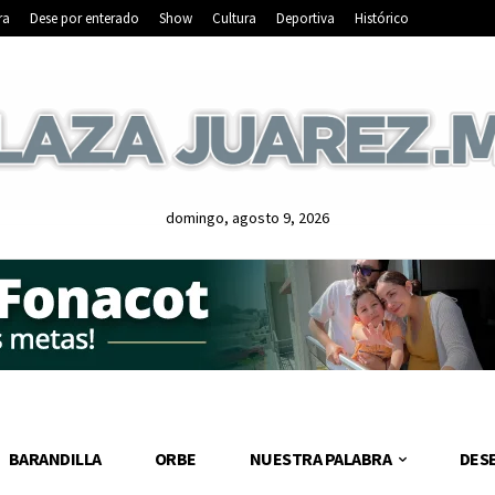
ra
Dese por enterado
Show
Cultura
Deportiva
Histórico
domingo, agosto 9, 2026
BARANDILLA
ORBE
NUESTRA PALABRA
DES