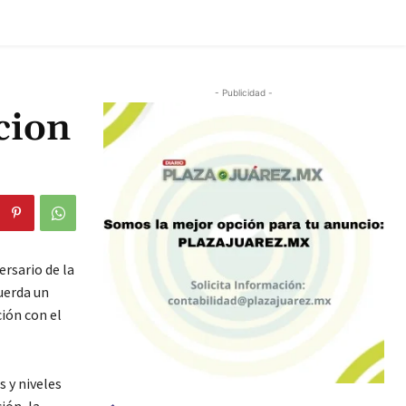
- Publicidad -
cion
rsario de la
uerda un
ión con el
s y niveles