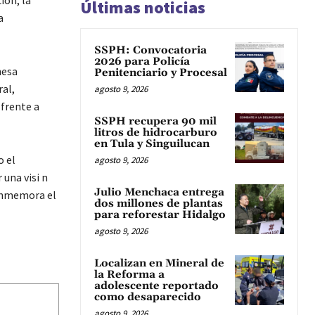
ión, la
Últimas noticias
a
SSPH: Convocatoria
2026 para Policía
nesa
Penitenciario y Procesal
ral,
agosto 9, 2026
 frente a
SSPH recupera 90 mil
litros de hidrocarburo
en Tula y Singuilucan
o el
agosto 9, 2026
una visi n
Julio Menchaca entrega
onmemora el
dos millones de plantas
para reforestar Hidalgo
agosto 9, 2026
Localizan en Mineral de
la Reforma a
adolescente reportado
como desaparecido
agosto 9, 2026