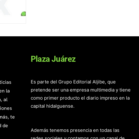
Plaza Juárez
ticias
Es parte del Grupo Editorial Aljibe, que
pretende ser una empresa multimedia y tiene
en la
como primer producto el diario impreso en la
, al
capital hidalguense.
giones
más, te
d de
Además tenemos presencia en todas las
redes sociales y contamos con un canal de