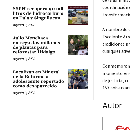
de la administ
coordinación 
SSPH recupera 90 mil
litros de hidrocarburo
transformaci
en Tula y Singuilucan
agosto 9, 2026
A nombre de q
Escalante Arro
Julio Menchaca
entrega dos millones
tradiciones p
de plantas para
cualquier adve
reforestar Hidalgo
agosto 9, 2026
Conmemoramos 
Localizan en Mineral
momento en el 
de la Reforma a
de justicia , 
adolescente reportado
como desaparecido
157 aniversari
agosto 9, 2026
Autor