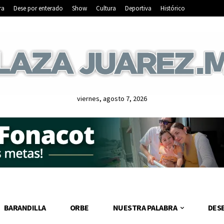
ra
Dese por enterado
Show
Cultura
Deportiva
Histórico
viernes, agosto 7, 2026
BARANDILLA
ORBE
NUESTRA PALABRA
DES