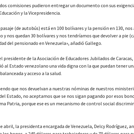
dos comisiones pudieron entregar un documento con sus exigencia
Educación y la Vicepresidencia.
 pasaje (de autobús) está en 100 bolívares y la pensión en 130, nos
co y nos quedan 30 bolívares y nos tendríamos que devolver a pie (
lidad del pensionado en Venezuela», añadió Gallego.
el presidente de la Asociación de Educadores Jubilados de Caracas,
gió al Estado venezolano una vida digna con la que puedan tener un
balanceada y acceso a la salud.
endo que nos devuelvan a nuestras nóminas de nuestros ministerio
 del Estado, no aceptamos que se nos sigan pagando por esos bono
rma Patria, porque ese es un mecanismo de control social discrimi
de abril, la presidenta encargada de Venezuela, Delcy Rodríguez, a
 los bonos, a 240 dólares para trabajadores y de 70 dólares para 