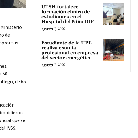
UTSH fortalece
formación clínica de
estudiantes en el
Hospital del Niño DIF
 Ministerio
agosto 7, 2026
ro de
mprar sus
Estudiante de la UPE
realiza estadía
profesional en empresa
del sector energético
agosto 7, 2026
mes.
e 50
allego, de 65
ucación
s impidieron
licial que se
el IVSS.