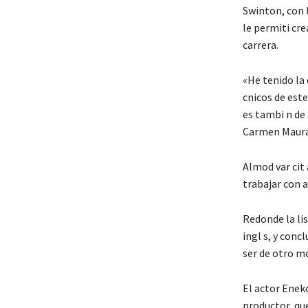
Swinton, con 
le permiti cre
carrera.
«He tenido la 
cnicos de este
es tambi n de
Carmen Maura»,
Almod var cit 
trabajar con 
Redonde la lis
ingl s, y conc
ser de otro m
El actor Eneko
productor, que