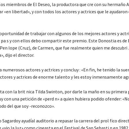
los miembros de El Deseo, la productora que cre con su hermaño A
ar «en libertad», y con todos los actores y actrices que le ayudaron 
oportunidad de trabajar con algunos de los mejores actores y actri
 pa s y con ellos debo compartir este premio. Este Donostia es de
 Pen lope (Cruz), de Carmen, que fue realmente quien me descubri .
 dijo el director.
a numerosos actores y actrices y concluy : «En fin, he tenido la sue
actores y actrices de enorme talento y les estoy inmensamente ag
ta con la brit nica Tilda Swinton, por darle la maño en su primera 
luy con una petición de «perd n» a quien hubiera podido ofender: «N
odo del que soy -reconozco».
 Sagardoy ayudíal auditorio a repasar la carrera del prol fico direc
 «vio la luz» como cineasta en el Festival de San Sebasti n en 1982