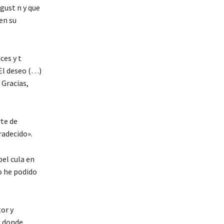
gust n y que
en su
ces y t
 El deseo (…)
 Gracias,
rte de
radecido».
pel cula en
o he podido
tor y
, donde