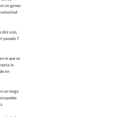
con im genes
 «voluntad
 dos scar,
el pasado 7
en el que se
hasta la
ado en
con un largo
s ocupadas
z.