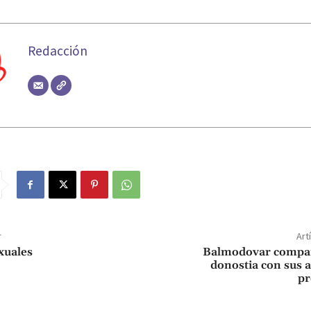
Redacción
r
Art
xuales
Balmodovar compa
donostia con sus a
pr