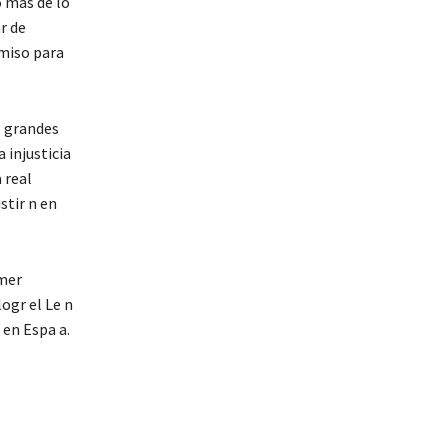
o más de lo
r de
rmiso para
s grandes
 injusticia
 real
stir n en
imer
ogr el Le n
 en Espa a.