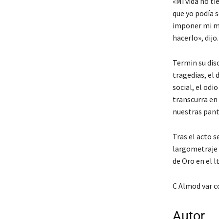
«Mi vida no ti
que yo podía s
imponer mi me
hacerlo», dijo.
Termin su dis
tragedias, el 
social, el odi
transcurra en 
nuestras pant
Tras el acto s
largometraje 
de Oro en el l
C Almod var c
Autor