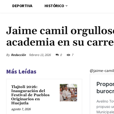
DEPORTIVA
HISTÓRICO
Jaime camil orgulloso
academia en su carr
By
Redacción
febrero 13, 2026
0
7
Más Leídas
@jaime-camil
Tlajtoli 2026:
Inauguración del
Festival de Pueblos
Originarios en
Huejutla
agosto 7, 2026