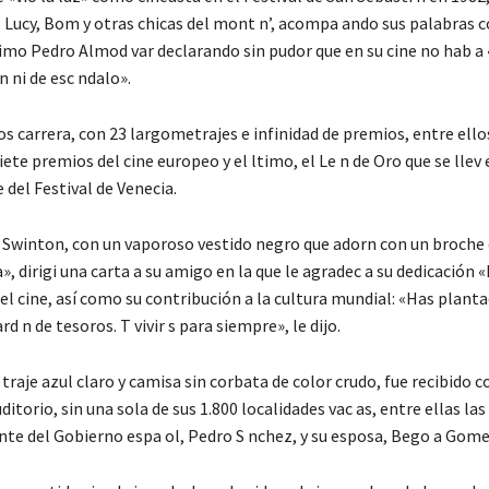
, Lucy, Bom y otras chicas del mont n’, acompa ando sus palabras 
simo Pedro Almod var declarando sin pudor que en su cine no hab a
 ni de esc ndalo».
os carrera, con 23 largometrajes e infinidad de premios, entre ellos
iete premios del cine europeo y el ltimo, el Le n de Oro que se llev 
del Festival de Venecia.
a Swinton, con un vaporoso vestido negro que adorn con un broche 
», dirigi una carta a su amigo en la que le agradec a su dedicación «
el cine, así como su contribución a la cultura mundial: «Has plant
rd n de tesoros. T vivir s para siempre», le dijo.
e traje azul claro y camisa sin corbata de color crudo, fue recibido 
ditorio, sin una sola de sus 1.800 localidades vac as, entre ellas la
ente del Gobierno espa ol, Pedro S nchez, y su esposa, Bego a Gome