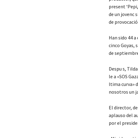
present ‘Pepi
de un jovenc 
de provocación
Han sido 44 a 
cinco Goyas, s
de septiembre 
Despu s, Tild
le a «SOS Gaza
ltima curva» d
nosotros un ja
El director, d
aplauso del au
por el presid