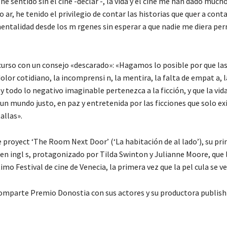
ene sentido sin el cine -declar -, la vida y el cine me han dado much
o ar, he tenido el privilegio de contar las historias que quer a conta
ntalidad desde los m rgenes sin esperar a que nadie me diera pe
curso con un consejo «descarado»: «Hagamos lo posible por que la
dolor cotidiano, la incomprensi n, la mentira, la falta de empat a, la
o y todo lo negativo imaginable pertenezca a la ficción, y que la vida
un mundo justo, en paz y entretenida por las ficciones que solo exi
allas».
e proyect ‘The Room Next Door’ (‘La habitación de al lado’), su pr
en ingl s, protagonizado por Tilda Swinton y Julianne Moore, que l
timo Festival de cine de Venecia, la primera vez que la pel cula se ve
omparte Premio Donostia con sus actores y su productora publish