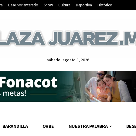
ra
Dese por enterado
Show
Cultura
Deportiva
Histórico
sábado, agosto 8, 2026
BARANDILLA
ORBE
NUESTRA PALABRA
DES