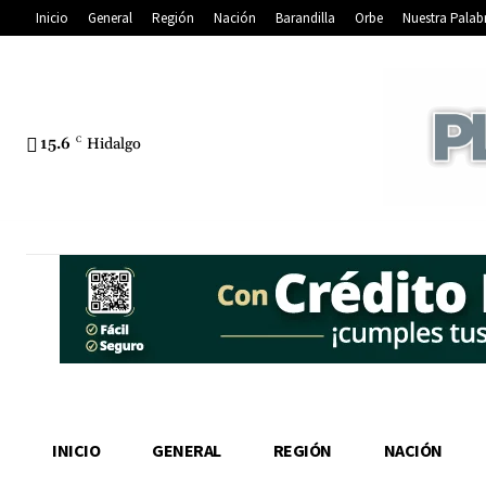
Inicio
General
Región
Nación
Barandilla
Orbe
Nuestra Palab
15.6
C
Hidalgo
INICIO
GENERAL
REGIÓN
NACIÓN