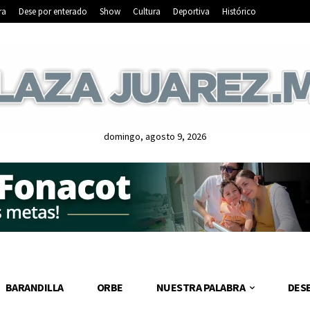
ra
Dese por enterado
Show
Cultura
Deportiva
Histórico
domingo, agosto 9, 2026
BARANDILLA
ORBE
NUESTRA PALABRA
DES