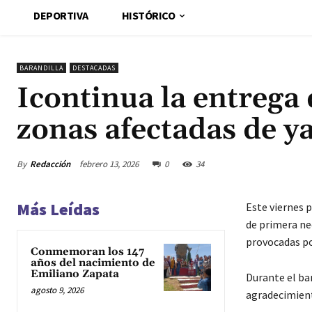
DEPORTIVA
HISTÓRICO
BARANDILLA
DESTACADAS
Icontinua la entrega
zonas afectadas de 
By
Redacción
febrero 13, 2026
0
34
Más Leídas
Este viernes p
de primera nec
provocadas por
Conmemoran los 147
años del nacimiento de
Emiliano Zapata
Durante el ba
agosto 9, 2026
agradecimiento