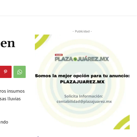
- Publicidad -
 en
tros insumos
sas lluvias
undo