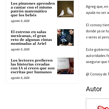
Los pinzones aprenden
Agreg que, en
a cantar con el mismo
patrón matemático
ayuda no ser a
que los bebés
agosto 9, 2026
El convoy tie
donde ya se ha
El estreno en salas
mexicanas, el gran
v veres al per
reto de algunas cintas
nominadas al Ariel
Este gobierno
agosto 9, 2026
autoridades fe
Los lectores prefieren
asegurar que l
las historias creadas
con IA si creen que son
escritas por humanos
@ Convoy de Tu
agosto 9, 2026
Autor