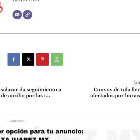
r
Art
alazar da seguimiento a
Convoy de tula llev
 de auxilio por las i…
afectados por huraca
- Publicidad -