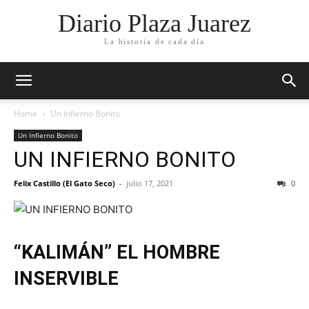
Diario Plaza Juarez
La historia de cada día
Home
Un Infierno Bonito
Un Infierno Bonito
UN INFIERNO BONITO
Felix Castillo (El Gato Seco)
-
julio 17, 2021
0
“KALIMÁN” EL HOMBRE
INSERVIBLE