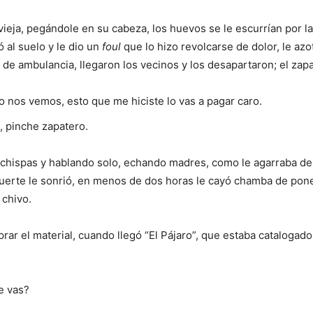
 vieja, pegándole en su cabeza, los huevos se le escurrían por l
ó al suelo y le dio un
foul
que lo hizo revolcarse de dolor, le azo
e ambulancia, llegaron los vecinos y los desapartaron; el zapat
to nos vemos, esto que me hiciste lo vas a pagar caro.
, pinche zapatero.
o chispas y hablando solo, echando madres, como le agarraba de
uerte le sonrió, en menos de dos horas le cayó chamba de pon
l chivo.
prar el material, cuando llegó “El Pájaro”, que estaba catalog
e vas?