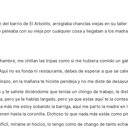
del barrio de El Arbolito, arreglaba chanclas viejas en su talle
e peleaba con su vieja por cualquier cosa y llegaban a los madr
hambre, me chillan las tripas como si me hubiera comido un gat
quí no es fonda ni restaurante, debes de esperar a que se cali
inazo, en la mañana te hiciste pendeja y no me diste de desayu
s y te saliste diciéndome que tenías un chingo de trabajo, le dist
, pero ya te habías largado, pero ya que estas aquí te la contes
 más me estoy sobando la barriga, aquí me parto la madre en la
enen hasta la coronilla. Dichoso tú que nada más estás como p
fícil, mírame el hocico, lo tengo como de chango de tanto echa