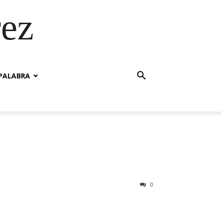
rez
PALABRA
0