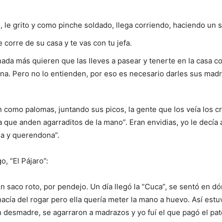
 le grito y como pinche soldado, llega corriendo, haciendo un sa
corre de su casa y te vas con tu jefa.
 nada más quieren que las lleves a pasear y tenerte en la casa
tina. Pero no lo entienden, por eso es necesario darles sus mad
omo palomas, juntando sus picos, la gente que los veía los crit
a que anden agarraditos de la mano”. Eran envidias, yo le decía
sa y querendona”.
o, “El Pájaro”:
 un saco roto, por pendejo. Un día llegó la “Cuca”, se sentó en
hacía del rogar pero ella quería meter la mano a huevo. Así es
n desmadre, se agarraron a madrazos y yo fuí el que pagó el pa