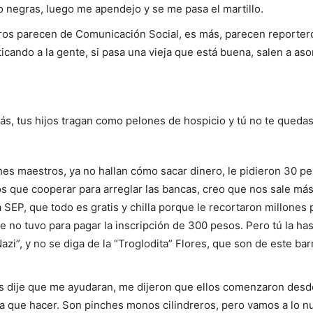
o negras, luego me apendejo y se me pasa el martillo.
ros parecen de Comunicación Social, es más, parecen reporteros
icando a la gente, si pasa una vieja que está buena, salen a asom
s, tus hijos tragan como pelones de hospicio y tú no te quedas
hes maestros, ya no hallan cómo sacar dinero, le pidieron 30 pe
 que cooperar para arreglar las bancas, creo que nos sale más
la SEP, que todo es gratis y chilla porque le recortaron millones 
no tuvo para pagar la inscripción de 300 pesos. Pero tú la has
i”, y no se diga de la “Troglodita” Flores, que son de este barr
les dije que me ayudaran, me dijeron que ellos comenzaron desd
ía que hacer. Son pinches monos cilindreros, pero vamos a lo nu