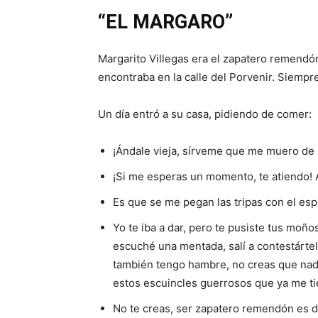
“EL MARGARO”
Margarito Villegas era el zapatero remendón 
encontraba en la calle del Porvenir. Siempr
Un día entró a su casa, pidiendo de comer:
¡Ándale vieja, sírveme que me muero de 
¡Si me esperas un momento, te atiendo! A
Es que se me pegan las tripas con el esp
Yo te iba a dar, pero te pusiste tus moño
escuché una mentada, salí a contestártela
también tengo hambre, no creas que nada
estos escuincles guerrosos que ya me ti
No te creas, ser zapatero remendón es di