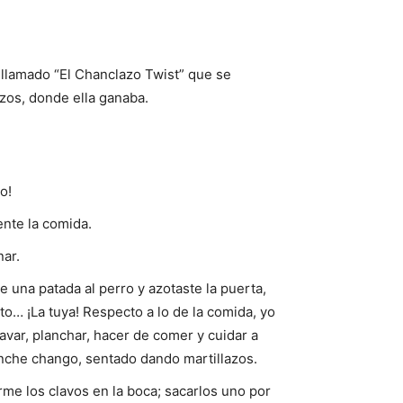
r llamado “El Chanclazo Twist” que se
azos, donde ella ganaba.
o!
ente la comida.
nar.
e una patada al perro y azotaste la puerta,
to… ¡La tuya! Respecto a lo de la comida, yo
var, planchar, hacer de comer y cuidar a
inche chango, sentado dando martillazos.
rme los clavos en la boca; sacarlos uno por