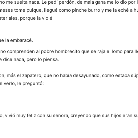
no me suelta nada. Le pedí perdón, de mala gana me lo dio por 
meses tomé pulque, llegué como pinche burro y me la eché a h
eriales, porque la violé.
.
que la embaracé.
 no comprenden al pobre hombrecito que se raja el lomo para l
 dice nada, pero lo piensa.
on, más el zapatero, que no había desayunado, como estaba súp
 verlo, le preguntó:
, vivió muy feliz con su señora, creyendo que sus hijos eran s