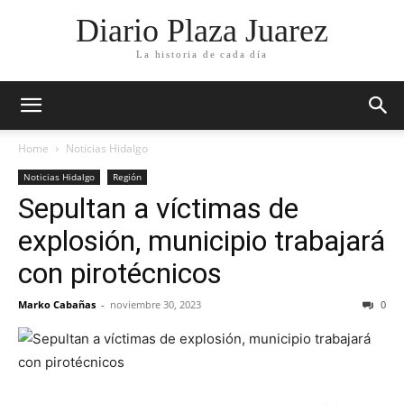
Diario Plaza Juarez
La historia de cada día
Home
Noticias Hidalgo
Noticias Hidalgo
Región
Sepultan a víctimas de
explosión, municipio trabajará
con pirotécnicos
Marko Cabañas
-
noviembre 30, 2023
0