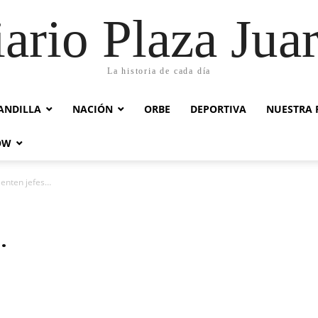
ario Plaza Jua
La historia de cada día
ANDILLA
NACIÓN
ORBE
DEPORTIVA
NUESTRA 
OW
ienten jefes…
…