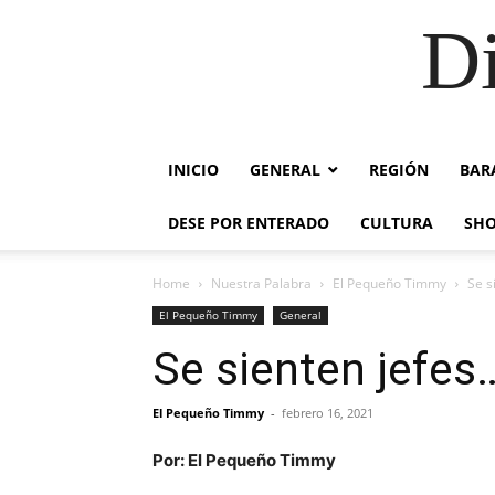
Di
INICIO
GENERAL
REGIÓN
BAR
DESE POR ENTERADO
CULTURA
SH
Home
Nuestra Palabra
El Pequeño Timmy
Se s
El Pequeño Timmy
General
Se sienten jefes
El Pequeño Timmy
-
febrero 16, 2021
Por: El Pequeño Timmy