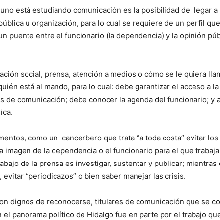
no está estudiando comunicación es la posibilidad de llegar a 
blica u organización, para lo cual se requiere de un perfil qu
un puente entre el funcionario (la dependencia) y la opinión púb
ación social, prensa, atención a medios o cómo se le quiera llama
quién está al mando, para lo cual: debe garantizar el acceso a l
os de comunicación; debe conocer la agenda del funcionario; y 
lica.
omentos, como un cancerbero que trata “a toda costa” evitar los
a imagen de la dependencia o el funcionario para el que trabaja
rabajo de la prensa es investigar, sustentar y publicar; mientra
 evitar “periodicazos” o bien saber manejar las crisis.
son dignos de reconocerse, titulares de comunicación que se conv
 el panorama político de Hidalgo fue en parte por el trabajo q