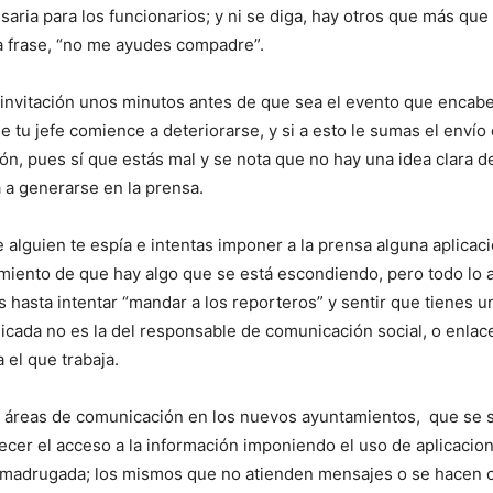
aria para los funcionarios; y ni se diga, hay otros que más que
ica frase, “no me ayudes compadre”.
 invitación unos minutos antes de que sea el evento que encabe
e tu jefe comience a deteriorarse, y si a esto le sumas el env
ión, pues sí que estás mal y se nota que no hay una idea clara d
a generarse en la prensa.
 alguien te espía e intentas imponer a la prensa alguna aplicac
amiento de que hay algo que se está escondiendo, pero todo lo a
asta intentar “mandar a los reporteros” y sentir que tienes un 
icada no es la del responsable de comunicación social, o enlac
a el que trabaja.
 áreas de comunicación en los nuevos ayuntamientos, que se sie
cer el acceso a la información imponiendo el uso de aplicacio
na madrugada; los mismos que no atienden mensajes o se hacen c