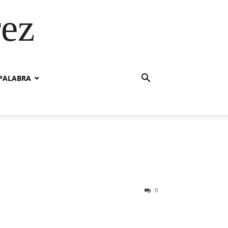
rez
PALABRA
0