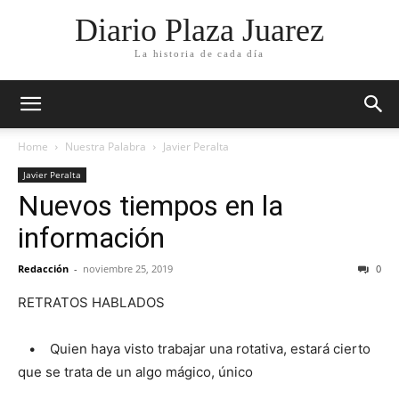
Diario Plaza Juarez
La historia de cada día
Home
Nuestra Palabra
Javier Peralta
Javier Peralta
Nuevos tiempos en la
información
Redacción
-
noviembre 25, 2019
0
RETRATOS HABLADOS
• Quien haya visto trabajar una rotativa, estará cierto
que se trata de un algo mágico, único