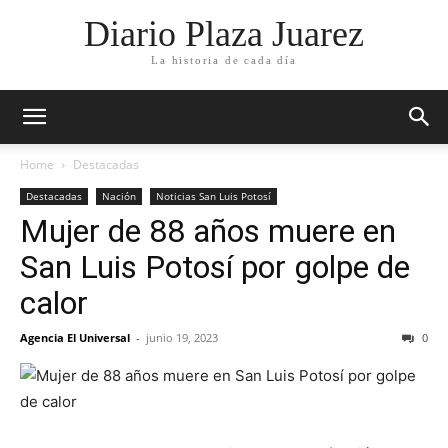
Diario Plaza Juarez
La historia de cada día
Home
Destacadas
Destacadas
Nación
Noticias San Luis Potosí
Mujer de 88 años muere en
San Luis Potosí por golpe de
calor
Agencia El Universal
-
junio 19, 2023
0