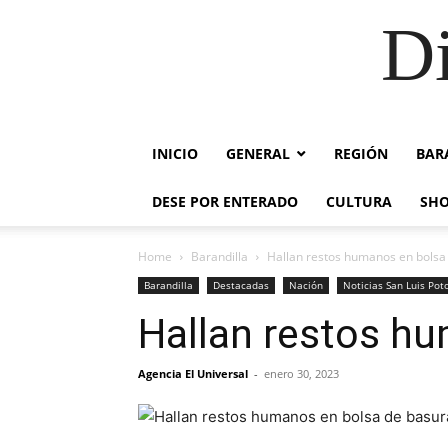
Di
INICIO
GENERAL
REGIÓN
BAR
DESE POR ENTERADO
CULTURA
SH
Home
Barandilla
Hallan restos humanos en bols
Barandilla
Destacadas
Nación
Noticias San Luis Pot
Hallan restos h
Agencia El Universal
-
enero 30, 2023