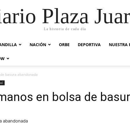
ario Plaza Jua
La historia de cada día
ANDILLA
NACIÓN
ORBE
DEPORTIVA
NUESTRA 
OW
a de basura abandonada
osí
umanos en bolsa de bas