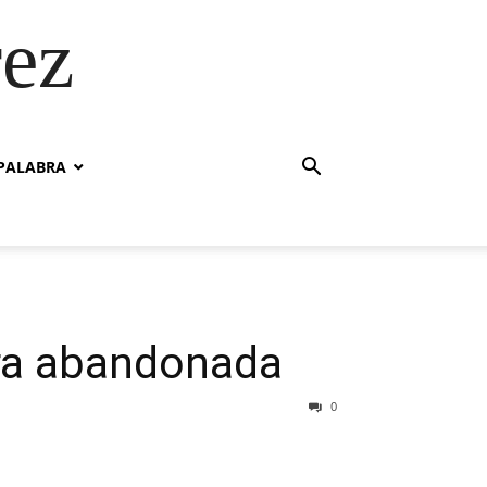
rez
PALABRA
ura abandonada
0