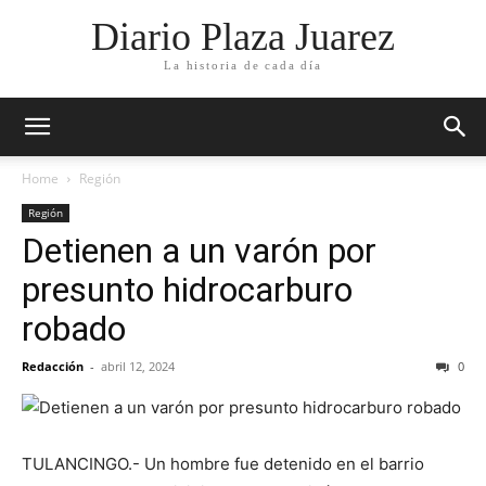
Diario Plaza Juarez
La historia de cada día
Home
Región
Región
Detienen a un varón por
presunto hidrocarburo
robado
Redacción
-
abril 12, 2024
0
TULANCINGO.- Un hombre fue detenido en el barrio