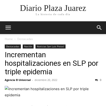
Diario Plaza Juarez
La historia de cada día
Home
Destacadas
Destacadas
Nación
Noticias San Luis Potosí
Incrementan
hospitalizaciones en SLP por
triple epidemia
Agencia El Universal
-
diciembre 20, 2022
0