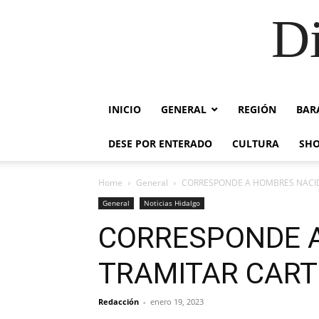
Di
INICIO
GENERAL
REGIÓN
BAR
DESE POR ENTERADO
CULTURA
SH
Home
General
CORRESPONDE A HOMBRES NACIDO
General
Noticias Hidalgo
CORRESPONDE A
TRAMITAR CARTI
Redacción
-
enero 19, 2023