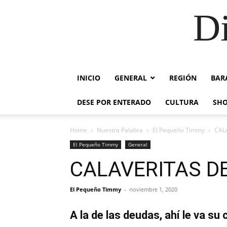
Di
INICIO
GENERAL
REGIÓN
BAR
DESE POR ENTERADO
CULTURA
SH
Home
Nuestra Palabra
El Pequeño Timmy
CAL
El Pequeño Timmy
General
CALAVERITAS D
El Pequeño Timmy
-
noviembre 1, 2020
A la de las deudas, ahí le va su