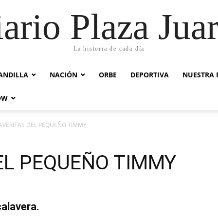
ario Plaza Jua
La historia de cada día
ANDILLA
NACIÓN
ORBE
DEPORTIVA
NUESTRA 
OW
AVERITAS DEL PEQUEÑO TIMMY
EL PEQUEÑO TIMMY
 calavera.