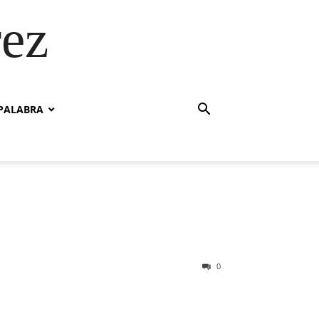
rez
PALABRA
0