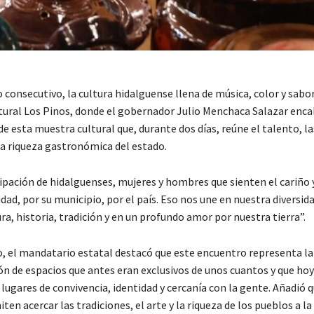
 consecutivo, la cultura hidalguense llena de música, color y sabor
ural Los Pinos, donde el gobernador Julio Menchaca Salazar enca
e esta muestra cultural que, durante dos días, reúne el talento, la
la riqueza gastronómica del estado.
cipación de hidalguenses, mujeres y hombres que sienten el cariño 
ad, por su municipio, por el país. Eso nos une en nuestra diversid
ura, historia, tradición y en un profundo amor por nuestra tierra”.
o, el mandatario estatal destacó que este encuentro representa la
n de espacios que antes eran exclusivos de unos cuantos y que hoy
lugares de convivencia, identidad y cercanía con la gente. Añadió 
ten acercar las tradiciones, el arte y la riqueza de los pueblos a la