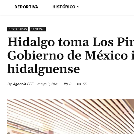
DEPORTIVA
HISTÓRICO
DESTACADAS
GENERAL
Hidalgo toma Los Pin
Gobierno de México i
hidalguense
By
Agencia EFE
mayo 9, 2026
0
55