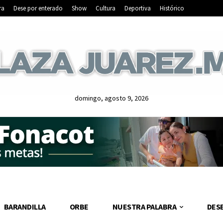
ra
Dese por enterado
Show
Cultura
Deportiva
Histórico
domingo, agosto 9, 2026
BARANDILLA
ORBE
NUESTRA PALABRA
DES