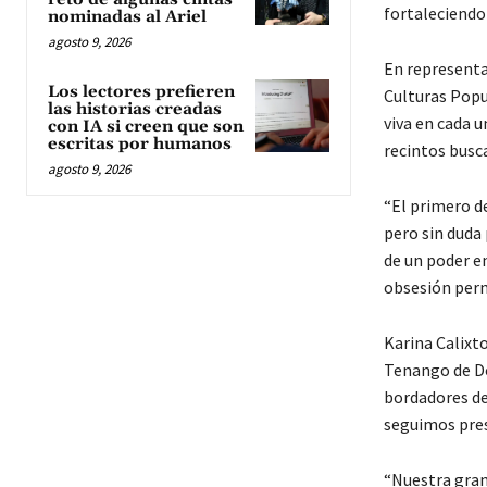
fortaleciendo 
nominadas al Ariel
agosto 9, 2026
En representac
Los lectores prefieren
Culturas Popu
las historias creadas
viva en cada u
con IA si creen que son
escritas por humanos
recintos busca
agosto 9, 2026
“El primero de
pero sin duda 
de un poder en
obsesión perni
Karina Calixt
Tenango de Do
bordadores de
seguimos pres
“Nuestra grand