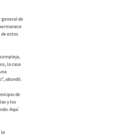
r general de
o permanece
a de estos
 compleja,
os, la casa
 una
o”, abundó.
nicipio de
as y los
ndo. Aquí
 la