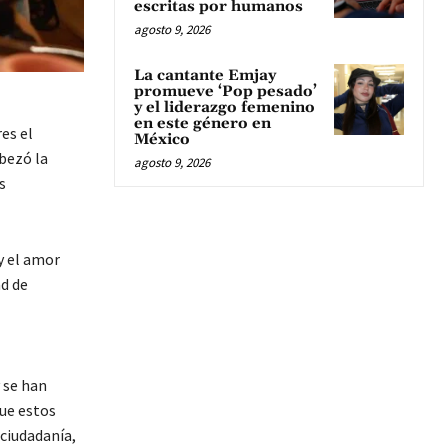
escritas por humanos
agosto 9, 2026
La cantante Emjay
promueve ‘Pop pesado’
y el liderazgo femenino
en este género en
es el
México
bezó la
agosto 9, 2026
s
y el amor
ad de
 se han
que estos
 ciudadanía,