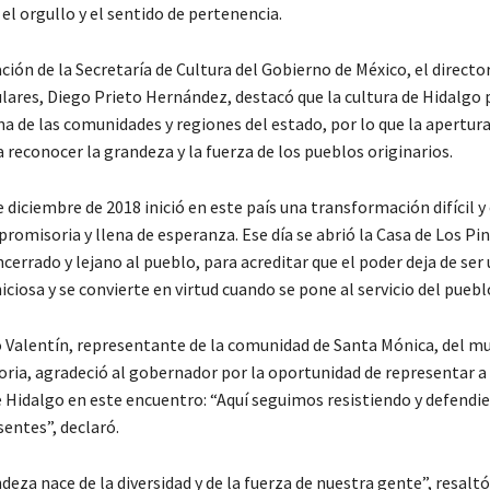
el orgullo y el sentido de pertenencia.
ión de la Secretaría de Cultura del Gobierno de México, el directo
lares, Diego Prieto Hernández, destacó que la cultura de Hidalg
na de las comunidades y regiones del estado, por lo que la apertur
 reconocer la grandeza y la fuerza de los pueblos originarios.
 diciembre de 2018 inició en este país una transformación difícil y
promisoria y llena de esperanza. Ese día se abrió la Casa de Los Pin
cerrado y lejano al pueblo, para acreditar que el poder deja de ser
ciosa y se convierte en virtud cuando se pone al servicio del puebl
o Valentín, representante de la comunidad de Santa Mónica, del mu
ria, agradeció al gobernador por la oportunidad de representar a l
 Hidalgo en este encuentro: “Aquí seguimos resistiendo y defendie
entes”, declaró.
eza nace de la diversidad y de la fuerza de nuestra gente”, resaltó