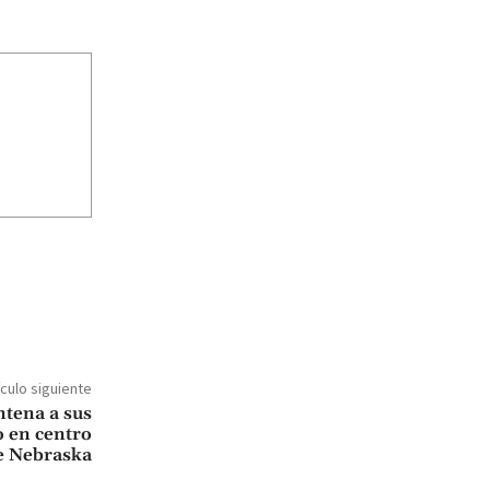
ículo siguiente
tena a sus
o en centro
de Nebraska