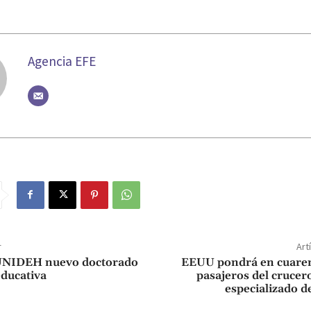
Agencia EFE
r
Art
UNIDEH nuevo doctorado
EEUU pondrá en cuaren
educativa
pasajeros del crucer
especializado 