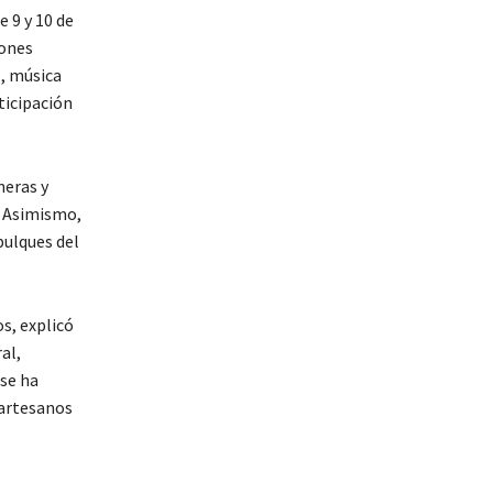
 9 y 10 de
iones
s, música
ticipación
neras y
. Asimismo,
pulques del
s, explicó
al,
 se ha
 artesanos