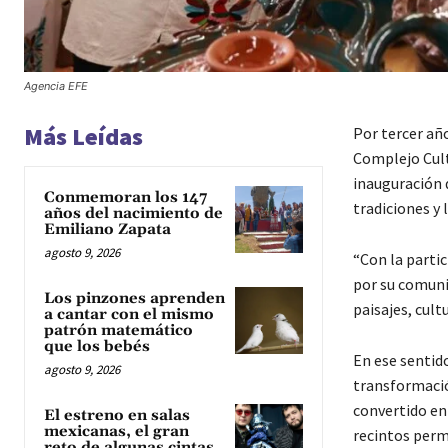
Agencia EFE
Más Leídas
Por tercer año
Complejo Cult
inauguración d
Conmemoran los 147
tradiciones y 
años del nacimiento de
Emiliano Zapata
agosto 9, 2026
“Con la parti
por su comunid
Los pinzones aprenden
paisajes, cult
a cantar con el mismo
patrón matemático
que los bebés
En ese sentid
agosto 9, 2026
transformació
convertido en 
El estreno en salas
mexicanas, el gran
recintos permi
reto de algunas cintas