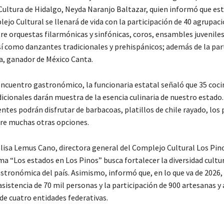
Cultura de Hidalgo, Neyda Naranjo Baltazar, quien informó que este
ejo Cultural se llenará de vida con la participación de 40 agrupac
tre orquestas filarmónicas y sinfónicas, coros, ensambles juvenile
así como danzantes tradicionales y prehispánicos; además de la par
a, ganador de México Canta.
encuentro gastronómico, la funcionaria estatal señaló que 35 coci
dicionales darán muestra de la esencia culinaria de nuestro estado
tentes podrán disfrutar de barbacoas, platillos de chile rayado, los 
tre muchas otras opciones.
lisa Lemus Cano, directora general del Complejo Cultural Los Pino
a “Los estados en Los Pinos” busca fortalecer la diversidad cultur
stronómica del país. Asimismo, informó que, en lo que va de 2026,
asistencia de 70 mil personas y la participación de 900 artesanas y
de cuatro entidades federativas.