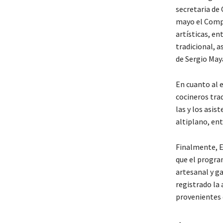
secretaria de 
mayo el Compl
artísticas, en
tradicional, 
de Sergio May
En cuanto al 
cocineros tra
las y los asis
altiplano, en
Finalmente, E
que el program
artesanal y ga
registrado la 
provenientes 