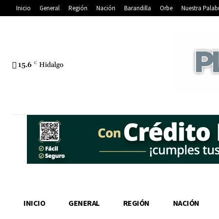
Inicio
General
Región
Nación
Barandilla
Orbe
Nuestra Palab
15.6
C
Hidalgo
INICIO
GENERAL
REGIÓN
NACIÓN