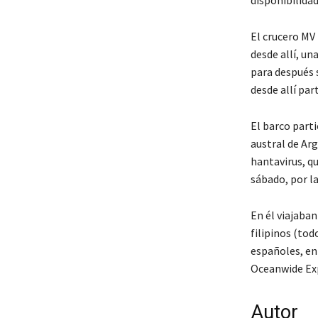
El crucero MV
desde allí, un
para después s
desde allí par
El barco parti
austral de Arg
hantavirus, q
sábado, por l
En él viajaba
filipinos (tod
españoles, en
Oceanwide Exp
Autor