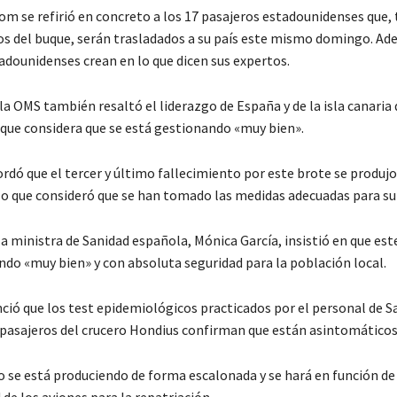
m se refirió en concreto a los 17 pasajeros estadounidenses que, 
 del buque, serán trasladados a su país este mismo domingo. Ad
adounidenses crean en lo que dicen sus expertos.
 la OMS también resaltó el liderazgo de España y de la isla canaria
, que considera que se está gestionando «muy bien».
dó que el tercer y último fallecimiento por este brote se produjo
lo que consideró que se han tomado las medidas adecuadas para su
la ministra de Sanidad española, Mónica García, insistió en que est
ndo «muy bien» y con absoluta seguridad para la población local.
ió que los test epidemiológicos practicados por el personal de S
s pasajeros del crucero Hondius confirman que están asintomáticos
 se está produciendo de forma escalonada y se hará en función de 
 de los aviones para la repatriación.