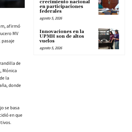
crecimiento nacional
en participaciones
federales
agosto 5, 2026
om, afirmó
Innovaciones en la
crucero MV
UPMH son de altos
l pasaje
vuelos
agosto 5, 2026
randilla de
d, Mónica
de la
paña, donde
jo se basa
cidió en que
tivos.