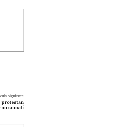
ículo siguiente
 protestan
rno somalí