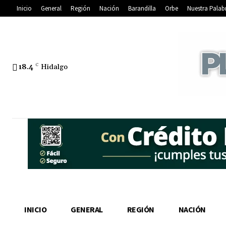
Inicio
General
Región
Nación
Barandilla
Orbe
Nuestra Palab
18.4
C
Hidalgo
INICIO
GENERAL
REGIÓN
NACIÓN