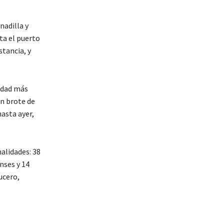
nadilla y
ta el puerto
stancia, y
iudad más
un brote de
asta ayer,
alidades: 38
nses y 14
ucero,