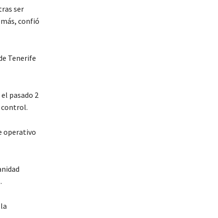
tras ser
emás, confió
 de Tenerife
 el pasado 2
 control.
e operativo
anidad
.
la