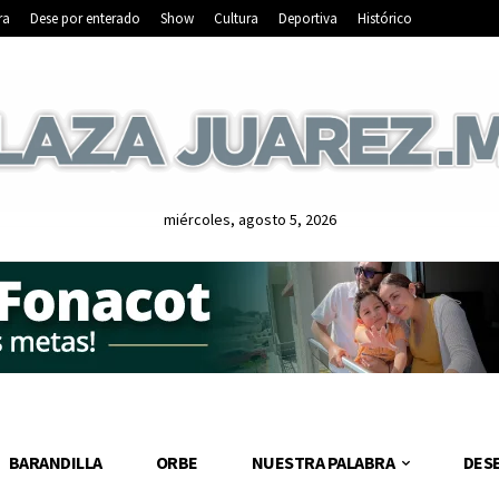
ra
Dese por enterado
Show
Cultura
Deportiva
Histórico
miércoles, agosto 5, 2026
BARANDILLA
ORBE
NUESTRA PALABRA
DES