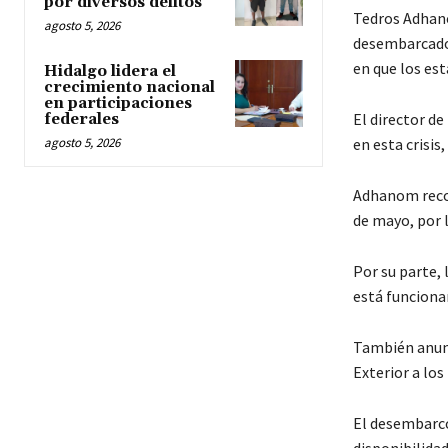
por diversos delitos
Tedros Adhano
agosto 5, 2026
desembarcados
en que los est
Hidalgo lidera el
crecimiento nacional
en participaciones
El director de
federales
agosto 5, 2026
en esta crisis
Adhanom recor
de mayo, por 
Por su parte, 
está funciona
También anunc
Exterior a lo
El desembarco
disponibilidad