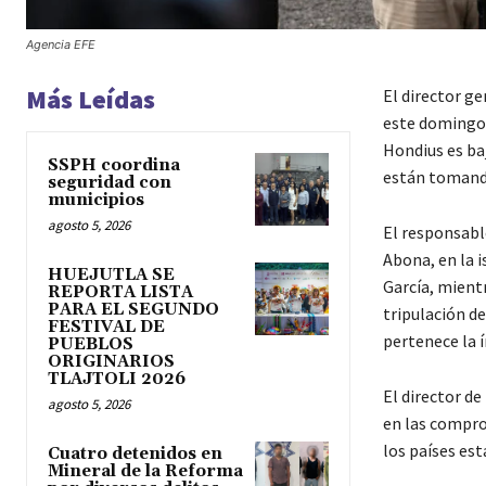
Agencia EFE
Más Leídas
El director g
este domingo q
Hondius es baj
SSPH coordina
están tomand
seguridad con
municipios
agosto 5, 2026
El responsabl
Abona, en la i
HUEJUTLA SE
García, mientr
REPORTA LISTA
PARA EL SEGUNDO
tripulación de
FESTIVAL DE
pertenece la í
PUEBLOS
ORIGINARIOS
TLAJTOLI 2026
El director de
agosto 5, 2026
en las comprob
los países es
Cuatro detenidos en
Mineral de la Reforma