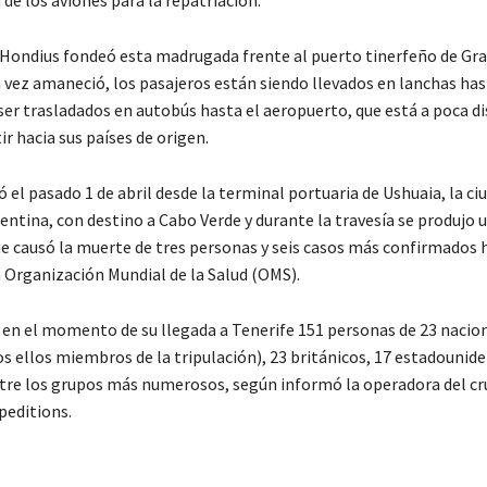
 Hondius fondeó esta madrugada frente al puerto tinerfeño de Gra
a vez amaneció, los pasajeros están siendo llevados en lanchas has
er trasladados en autobús hasta el aeropuerto, que está a poca di
tir hacia sus países de origen.
ó el pasado 1 de abril desde la terminal portuaria de Ushuaia, la c
entina, con destino a Cabo Verde y durante la travesía se produjo 
ue causó la muerte de tres personas y seis casos más confirmados h
a Organización Mundial de la Salud (OMS).
n en el momento de su llegada a Tenerife 151 personas de 23 nacion
os ellos miembros de la tripulación), 23 británicos, 17 estadounide
tre los grupos más numerosos, según informó la operadora del cr
editions.