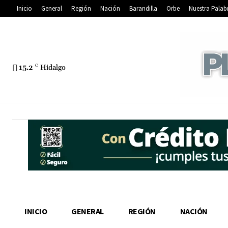
Inicio
General
Región
Nación
Barandilla
Orbe
Nuestra Palab
15.2
C
Hidalgo
INICIO
GENERAL
REGIÓN
NACIÓN