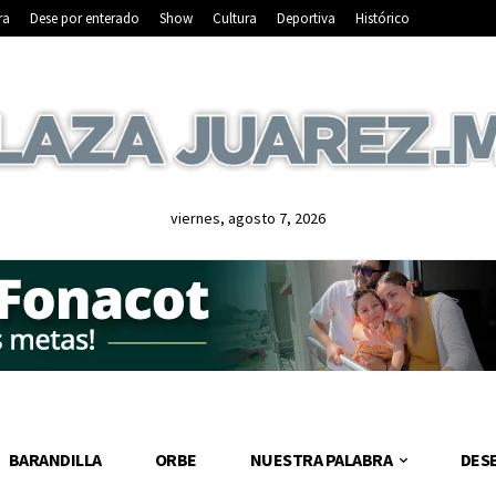
ra
Dese por enterado
Show
Cultura
Deportiva
Histórico
viernes, agosto 7, 2026
BARANDILLA
ORBE
NUESTRA PALABRA
DES