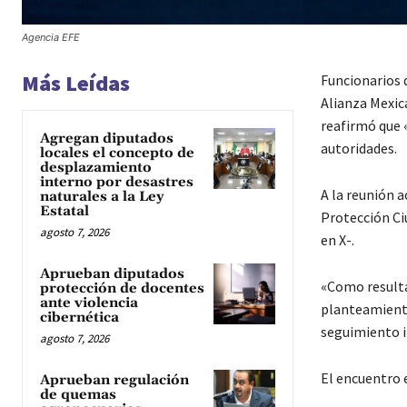
Agencia EFE
Más Leídas
Funcionarios 
Alianza Mexic
reafirmó que 
Agregan diputados
autoridades.
locales el concepto de
desplazamiento
interno por desastres
A la reunión a
naturales a la Ley
Estatal
Protección Ci
agosto 7, 2026
en X-.
Aprueban diputados
«Como resulta
protección de docentes
ante violencia
planteamiento
cibernética
seguimiento i
agosto 7, 2026
El encuentro 
Aprueban regulación
de quemas