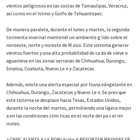
vientos peligrosos en las costas de Tamaulipas, Veracruz,
así como en el Istmo y Golfo de Tehuantepec.
De manera paralela, durante el lunes y martes, la segunda
tormenta invernal mantendr un ambiente g lido sobre el
noroeste, norte y noreste de M xico. Este sistema generar
vientos fuertes y una alta probabilidad de ca da de nieve o
aguanieve en las zonas serranas de Chihuahua, Durango,
Sinaloa, Coahuila, Nuevo Le n y Zacatecas.
Además, existe una alerta especial por lluvia eángelante en
Chihuahua, Durango, Zacatecas y Nuevo Le n. Se prev que
este sistema se desplace hacia Texas, Estados Unidos,
durante la noche del martes, permitiendo una ligera mejor
a en las condiciones clim ticas en el norte del pa s el mi
rcoles.
a CNPC ALERTA A LA POBLAción A REFORZAR MEDIDAS DE