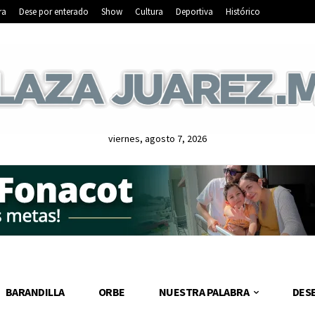
ra
Dese por enterado
Show
Cultura
Deportiva
Histórico
viernes, agosto 7, 2026
BARANDILLA
ORBE
NUESTRA PALABRA
DES