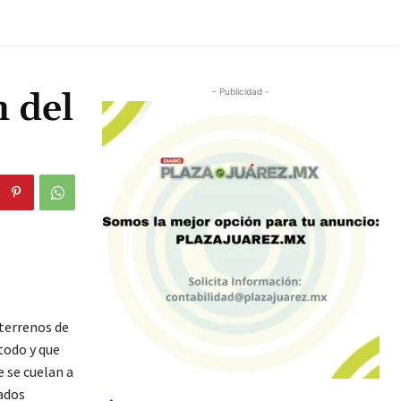
 del
- Publicidad -
terrenos de
todo y que
 se cuelan a
tados