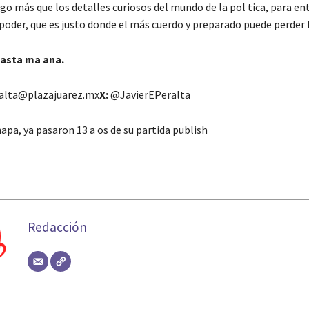
go más que los detalles curiosos del mundo de la pol tica, para ent
poder, que es justo donde el más cuerdo y preparado puede perder l
hasta ma ana.
alta@plazajuarez.mx
X:
@JavierEPeralta
apa, ya pasaron 13 a os de su partida publish
Redacción