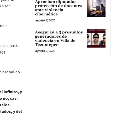
Aprueban diputados
 a ser
protección de docentes
ante violencia
cibernética
agosto 7, 2026
orque
Aseguran a 3 presuntos
generadores de
violencia en Villa de
Tezontepec
o que hasta
agosto 7, 2026
 los
biera valido
 infinito, y
o no, casi
malos.
lados, y del