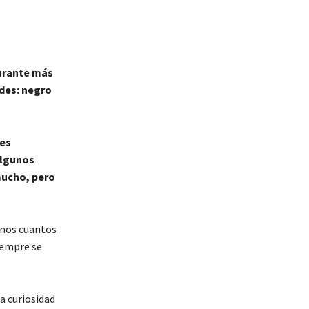
durante más
ades: negro
res
algunos
mucho, pero
 unos cuantos
siempre se
a curiosidad