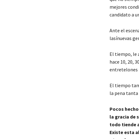
mejores condic
candidato a u
Ante el escena
lasínuevas ge
El tiempo, le
hace 10, 20, 
entretelones 
El tiempo tam
la pena tanta 
Pocos hechos 
la gracia de
todo tiende a
Existe esta 