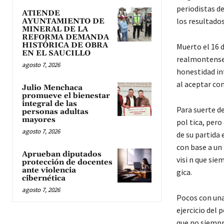
periodistas de
ATIENDE
los resultados
AYUNTAMIENTO DE
MINERAL DE LA
REFORMA DEMANDA
HISTÓRICA DE OBRA
Muerto el 16 d
EN EL SAUCILLO
realmontense 
agosto 7, 2026
honestidad int
al aceptar co
Julio Menchaca
promueve el bienestar
integral de las
Para suerte d
personas adultas
mayores
pol tica, per
agosto 7, 2026
de su partida 
con base a u
Aprueban diputados
visi n que sie
protección de docentes
ante violencia
gica.
cibernética
agosto 7, 2026
Pocos con una
ejercicio del 
que no siempre