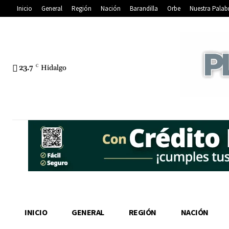
Inicio
General
Región
Nación
Barandilla
Orbe
Nuestra Palab
23.7
C
Hidalgo
INICIO
GENERAL
REGIÓN
NACIÓN