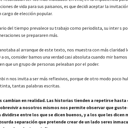
iones de vida para sus paisanos, es que decidi aceptar la invitación
n cargo de elección popular.
rio del tiempo prevalece su trabajo como periodista, su inter s p
neraciones se prepararen más.
 anotaba al arranque de este texto, nos muestra con más claridad l
30 a os, consider bamos una verdad casi absoluta cuando mir bamos
en que un grupo de personas peleaban por el poder.
bi n nos invita a ser más reflexivos, porque de otro modo poco hu
tinta, tantas palabras escritas.
cambian en realidad. Las historias tienden a repetirse hasta el
 sobrevivir a nosotros mismos nos permite observar que guste 
 dividirse entre los que se dicen buenos, y a los que les dicen 
absurda separación que pretende crear de un lado seres inmacu