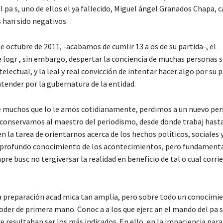
l pa s, uno de ellos el ya fallecido, Miguel ángel Granados Chapa, 
 han sido negativos.
e octubre de 2011, -acabamos de cumlir 13 a os de su partida-, el
logr , sin embargo, despertar la conciencia de muchas personas s
electual, y la leal y real convicción de intentar hacer algo por su p
ntender por la gubernatura de la entidad.
e muchos que lo le amos cotidianamente, perdimos a un nuevo per
o conservamos al maestro del periodismo, desde donde trabaj hasta 
en la tarea de orientarnos acerca de los hechos políticos, sociales
n profundo conocimiento de los acontecimientos, pero fundamen
mpre busc no tergiversar la realidad en beneficio de tal o cual corri
 preparación acad mica tan amplia, pero sobre todo un conocimie
poder de primera mano. Conoc a a los que ejerc an el mando del pa 
 resultaban ser los más indicados. En ello, en la impaciencia par