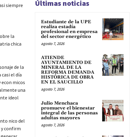
Últimas noticias
casi siempre
Estudiante de la UPE
realiza estadía
profesional en empresa
obre la
del sector energético
atria chica
agosto 7, 2026
ATIENDE
AYUNTAMIENTO DE
sonaje de la
MINERAL DE LA
REFORMA DEMANDA
casi el día
HISTÓRICA DE OBRA
 y econ micos
EN EL SAUCILLO
agosto 7, 2026
talmente una
ente ideol
Julio Menchaca
promueve el bienestar
integral de las personas
adultas mayores
nto nico del
agosto 7, 2026
s y confirm
a generar