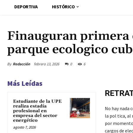
DEPORTIVA
HISTÓRICO
Finauguran primera e
parque ecologico cu
By
Redacción
febrero 13, 2026
0
6
Más Leídas
RETRA
Estudiante de la UPE
realiza estadía
No hay nada c
profesional en
empresa del sector
la pol tica, a
energético
por momentos 
agosto 7, 2026
cargos de elec