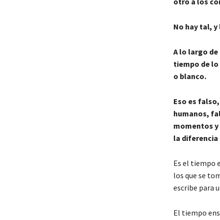
otro a los c
No hay tal, y
A lo largo de
tiempo de lo 
o blanco.
Eso es falso,
humanos, fal
momentos y s
la diferenci
Es el tiempo e
los que se tom
escribe para 
El tiempo ens