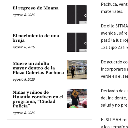
Pachuca, vent
El regreso de Moana
materiales.
agosto 8, 2026
De ello SITMA
avenida Juárez
El nacimiento de una
pasó la luz r
bruja
121 tipo Zafir
agosto 8, 2026
De acuerdo con
Muere un adulto
mayor dentro de la
incorporarse a
Plaza Galerías Pachuca
verde en el s
agosto 8, 2026
Derivado de e
Niñas y niños de
Huautla conviven en el
del incidente
programa, “Ciudad
salud y no pre
Policía”
agosto 8, 2026
El SITMAH reit
y los semáforo