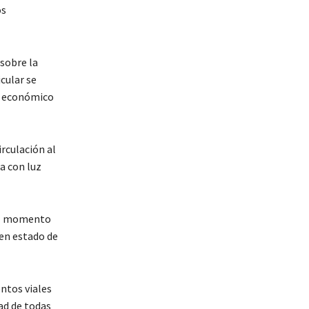
os
sobre la
cular se
ro económico
irculación al
ba con luz
 al momento
uen estado de
ntos viales
ad de todas