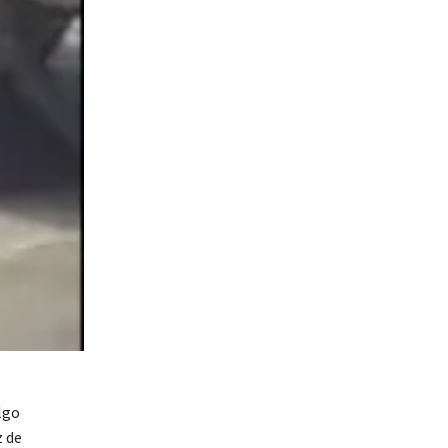
lgo
z de