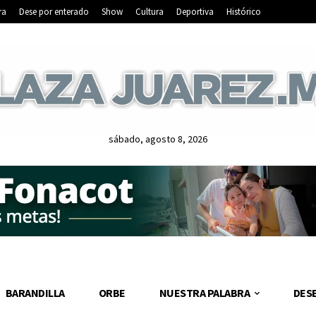
ra
Dese por enterado
Show
Cultura
Deportiva
Histórico
sábado, agosto 8, 2026
BARANDILLA
ORBE
NUESTRA PALABRA
DES