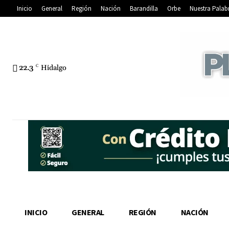
Inicio
General
Región
Nación
Barandilla
Orbe
Nuestra Palab
22.3
C
Hidalgo
INICIO
GENERAL
REGIÓN
NACIÓN