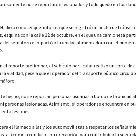
urosamente no se reportaron lesionados y todo quedó en los dañ
H, dio a conocer que informa que se registró un hecho de tránsito 
, esquina con la calle 12 de octubre, en el que una camioneta parti
oja del semáforo e impactó a la unidad alimentadora con el núme
o.
 el reporte preliminar, el vehículo particular realizó un corte de c
 la vialidad, pese a que el operador del transporte público circula
emáforo
ste hecho, no se reportan personas usuarias a bordo de la unidad
, ni personas lesionadas. Asimismo, el operador se encuentra en b
senta lesiones.
era el llamado a las y los automovilistas a respetar los señalamie
s, así como a conducir con precaución para contribuir a la segurid