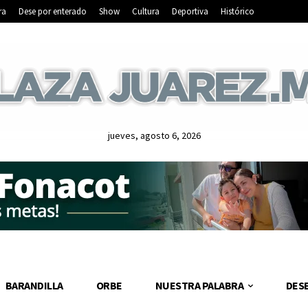
ra
Dese por enterado
Show
Cultura
Deportiva
Histórico
jueves, agosto 6, 2026
BARANDILLA
ORBE
NUESTRA PALABRA
DES