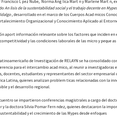
r Francisco L pez Nube, Norma Ang lica Mart n y Marlene Mart n, e
ado
An lisis de la sustentabilidad social y el trabajo decente en Mype
Hidalgo
, desarrollado en el marco de los Cuerpos Acad micos Cono
ortalecimiento Organizacional y Conocimiento Aplicado al Entorn
ión aport información relevante sobre los factores que inciden en 
 competitividad y las condiciones laborales de las micro y peque a
atinoamericaño de Investigación de RELAYN se ha consolidado c
erencia para el intercambio acad mico, al reunir a investigadoras e
s, docentes, estudiantes y representantes del sector empresarial 
ica Latina, quienes analizan problem ticas relacionadas con la inn
ible y el desarrollo regional.
cuentro se impartieron conferencias magistrales a cargo del doct
r y la doctora Silvia Pomar Fern ndez, quienes destacaron la impo
 sustentabilidad y el crecimiento de las Mypes desde enfoques