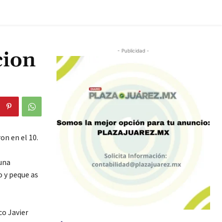
cion
- Publicidad -
on en el 10.
una
o y peque as
co Javier