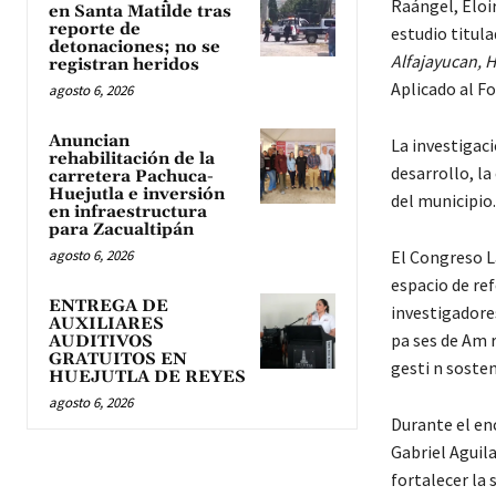
Raángel, Eloi
en Santa Matilde tras
reporte de
estudio titul
detonaciones; no se
Alfajayucan, 
registran heridos
Aplicado al F
agosto 6, 2026
Anuncian
La investigac
rehabilitación de la
desarrollo, la
carretera Pachuca-
Huejutla e inversión
del municipio.
en infraestructura
para Zacualtipán
agosto 6, 2026
El Congreso L
espacio de ref
ENTREGA DE
investigadore
AUXILIARES
pa ses de Am r
AUDITIVOS
GRATUITOS EN
gesti n sosten
HUEJUTLA DE REYES
agosto 6, 2026
Durante el en
Gabriel Aguila
fortalecer la