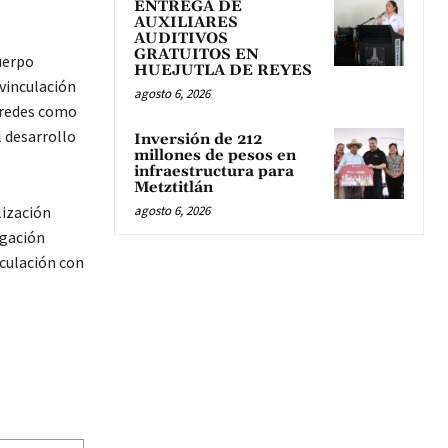
ENTREGA DE
AUXILIARES
AUDITIVOS
GRATUITOS EN
cuerpo
HUEJUTLA DE REYES
 vinculación
agosto 6, 2026
n redes como
l desarrollo
Inversión de 212
millones de pesos en
infraestructura para
Metztitlán
lización
agosto 6, 2026
igación
nculación con