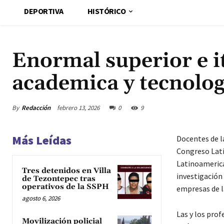
DEPORTIVA
HISTÓRICO
Enormal superior e i
academica y tecnolo
By
Redacción
febrero 13, 2026
0
9
Más Leídas
Docentes de la
Congreso Lati
Latinoamerica
Tres detenidos en Villa
investigación 
de Tezontepec tras
operativos de la SSPH
empresas de la
agosto 6, 2026
Las y los prof
Movilización policial