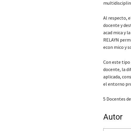
multidisciplin
Al respecto, e
docente y dest
acad mica y l
RELAYN permite
econ mico y so
Con este tipo
docente, la di
aplicada, con
el entorno pro
5 Docentes de
Autor