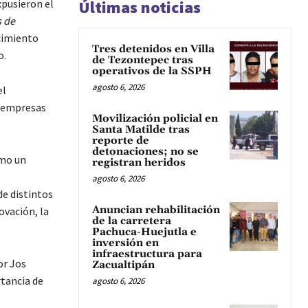
xpusieron el
Últimas noticias
s de
cimiento
Tres detenidos en Villa
o.
de Tezontepec tras
operativos de la SSPH
agosto 6, 2026
el
s empresas
Movilización policial en
Santa Matilde tras
reporte de
detonaciones; no se
omo un
registran heridos
agosto 6, 2026
de distintos
Anuncian rehabilitación
ovación, la
de la carretera
Pachuca-Huejutla e
inversión en
infraestructura para
or Jos
Zacualtipán
rtancia de
agosto 6, 2026