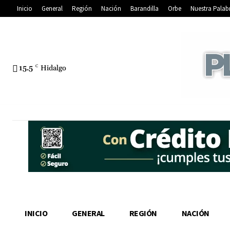
Inicio
General
Región
Nación
Barandilla
Orbe
Nuestra Palab
15.5
C
Hidalgo
INICIO
GENERAL
REGIÓN
NACIÓN