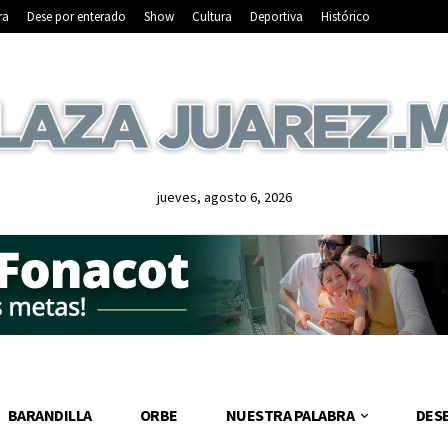
ra
Dese por enterado
Show
Cultura
Deportiva
Histórico
jueves, agosto 6, 2026
BARANDILLA
ORBE
NUESTRA PALABRA
DES