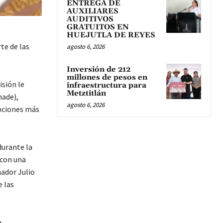
ENTREGA DE
AUXILIARES
AUDITIVOS
GRATUITOS EN
HUEJUTLA DE REYES
te de las
agosto 6, 2026
Inversión de 212
millones de pesos en
sión le
infraestructura para
Metztitlán
nade),
agosto 6, 2026
pciones más
durante la
 con una
nador Julio
 las
e