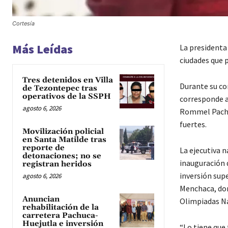
Cortesía
Más Leídas
La presidenta
ciudades que 
Tres detenidos en Villa
Durante su co
de Tezontepec tras
operativos de la SSPH
corresponde a
agosto 6, 2026
Rommel Pachec
fuertes.
Movilización policial
en Santa Matilde tras
reporte de
La ejecutiva n
detonaciones; no se
inauguración 
registran heridos
inversión sup
agosto 6, 2026
Menchaca, don
Anuncian
Olimpiadas Na
rehabilitación de la
carretera Pachuca-
Huejutla e inversión
“Lo tiene que