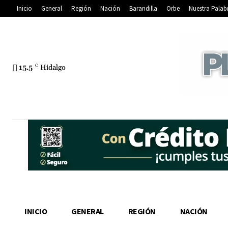
Inicio
General
Región
Nación
Barandilla
Orbe
Nuestra Palab
15.5
C
Hidalgo
INICIO
GENERAL
REGIÓN
NACIÓN