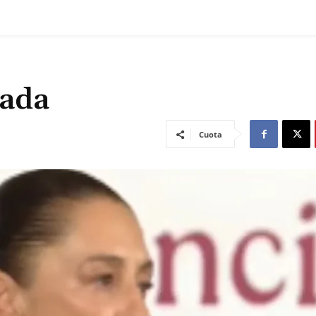
iada
Cuota