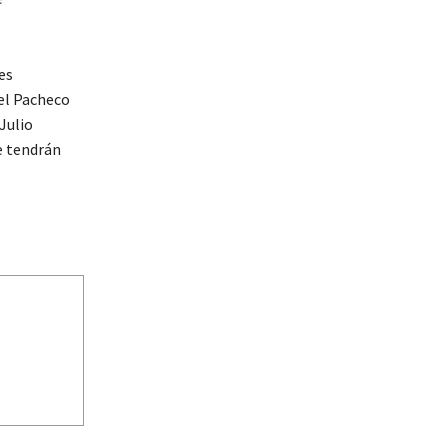
es
el Pacheco
Julio
e tendrán