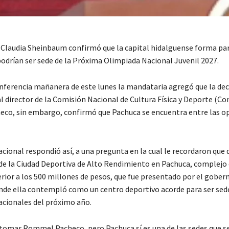
 Claudia Sheinbaum confirmó que la capital hidalguense forma par
podrían ser sede de la Próxima Olimpiada Nacional Juvenil 2027.
nferencia mañanera de este lunes la mandataria agregó que la deci
l director de la Comisión Nacional de Cultura Física y Deporte (Co
o, sin embargo, confirmó que Pachuca se encuentra entre las o
acional respondió así, a una pregunta en la cual le recordaron que 
de la Ciudad Deportiva de Alto Rendimiento en Pachuca, complejo
erior a los 500 millones de pesos, que fue presentado por el gober
de ella contempló como un centro deportivo acorde para ser sede
cionales del próximo año.
 tomar Rommel Pacheco, pero Pachuca sí es una de las sedes que s