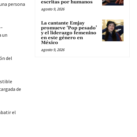
escritas por humanos
 una persona
agosto 9, 2026
La cantante Emjay
n–
promueve ‘Pop pesado’
y el liderazgo femenino
a un
en este género en
México
agosto 9, 2026
ón del
stible
ncargada de
batir el