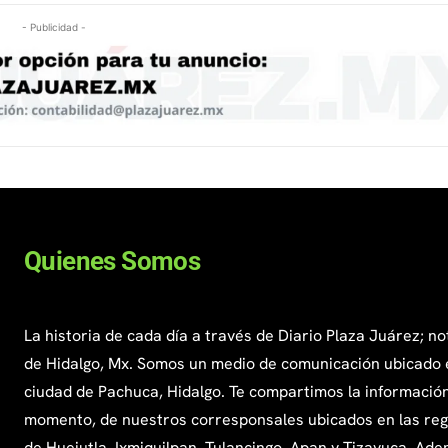
- Publicidad -
Quienes Somos
La historia de cada día a través de Diario Plaza Juárez; no
de Hidalgo, Mx. Somos un medio de comunicación ubicado 
ciudad de Pachuca, Hidalgo. Te compartimos la información
momento, de nuestros corresponsales ubicados en las re
de Huejutla, Ixmiquilpan, Tulancingo, Apan y Tizayuca. Ade