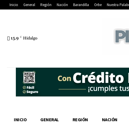
Inicio
General
Región
Nación
Barandilla
Orbe
Nuestra Palab
15.9
C
Hidalgo
INICIO
GENERAL
REGIÓN
NACIÓN