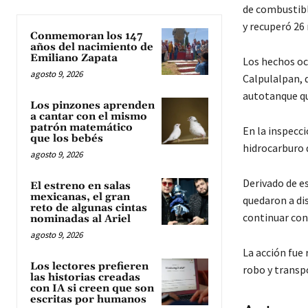
de combustibl
y recuperó 26 
Conmemoran los 147
años del nacimiento de
Emiliano Zapata
Los hechos ocu
agosto 9, 2026
Calpulalpan, 
autotanque q
Los pinzones aprenden
a cantar con el mismo
patrón matemático
En la inspecci
que los bebés
hidrocarburo 
agosto 9, 2026
Derivado de es
El estreno en salas
mexicanas, el gran
quedaron a dis
reto de algunas cintas
continuar con
nominadas al Ariel
agosto 9, 2026
La acción fue
Los lectores prefieren
robo y transp
las historias creadas
con IA si creen que son
escritas por humanos