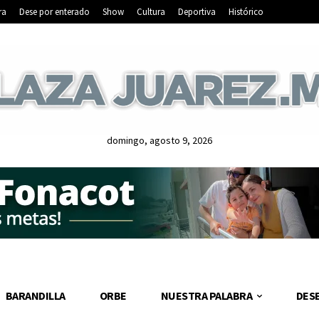
ra
Dese por enterado
Show
Cultura
Deportiva
Histórico
domingo, agosto 9, 2026
BARANDILLA
ORBE
NUESTRA PALABRA
DES