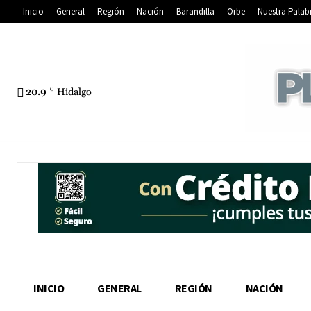
Inicio
General
Región
Nación
Barandilla
Orbe
Nuestra Palab
20.9
C
Hidalgo
INICIO
GENERAL
REGIÓN
NACIÓN