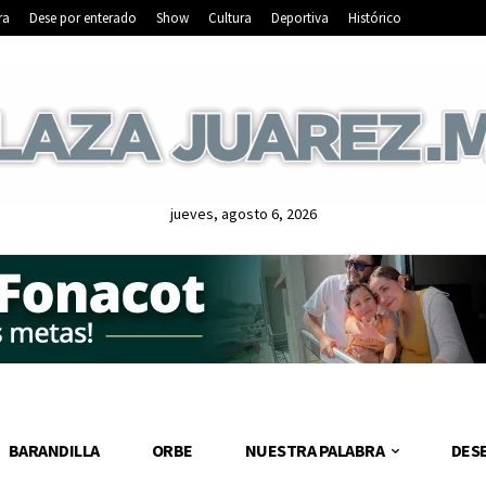
ra
Dese por enterado
Show
Cultura
Deportiva
Histórico
jueves, agosto 6, 2026
BARANDILLA
ORBE
NUESTRA PALABRA
DES