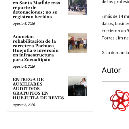
de los profesio
en Santa Matilde tras
reporte de
detonaciones; no se
«más de 14 mil
registran heridos
datos, busines
agosto 6, 2026
crecieron un 
Anuncian
Torres Jim nez
rehabilitación de la
carretera Pachuca-
Huejutla e inversión
G La demanda 
en infraestructura
para Zacualtipán
agosto 6, 2026
Autor
ENTREGA DE
AUXILIARES
AUDITIVOS
GRATUITOS EN
HUEJUTLA DE REYES
agosto 6, 2026