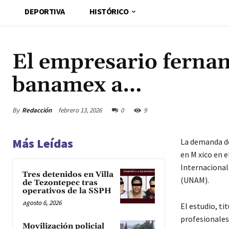
DEPORTIVA
HISTÓRICO
El empresario fernan
banamex a…
By
Redacción
febrero 13, 2026
0
9
Más Leídas
La demanda de 
en M xico en e
Internacional 
Tres detenidos en Villa
(UNAM).
de Tezontepec tras
operativos de la SSPH
agosto 6, 2026
El estudio, ti
profesionales 
Movilización policial