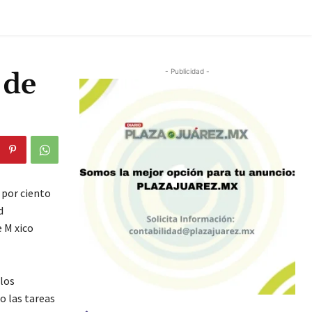
 de
- Publicidad -
 por ciento
d
e M xico
 los
o las tareas