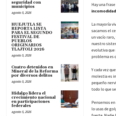
seguridad con
Hay una frase
municipios
incomodidad
agosto 5, 2026
La mayoría vi
HUEJUTLA SE
REPORTA LISTA
sacamos el ce
PARA EL SEGUNDO
FESTIVAL DE
un vacío raro,
PUEBLOS
nuestro siste
ORIGINARIOS
TLAJTOLI 2026
evolutiva que 
agosto 5, 2026
problema es q
Cuatro detenidos en
Y cada vez qu
Mineral de la Reforma
por diversos delitos
molestia es i
agosto 5, 2026
pequeño nervio
todo lo que s
Hidalgo lidera el
crecimiento nacional
en participaciones
Pensemos en la
federales
lo usas de gol
agosto 5, 2026
fuerte. Nadie 