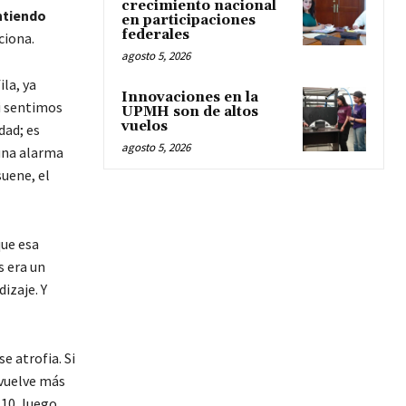
crecimiento nacional
ntiendo
en participaciones
federales
ciona.
agosto 5, 2026
la, ya
Innovaciones en la
i sentimos
UPMH son de altos
vuelos
dad; es
agosto 5, 2026
una alarma
suene, el
que esa
s era un
izaje. Y
e atrofia. Si
 vuelve más
 10, luego