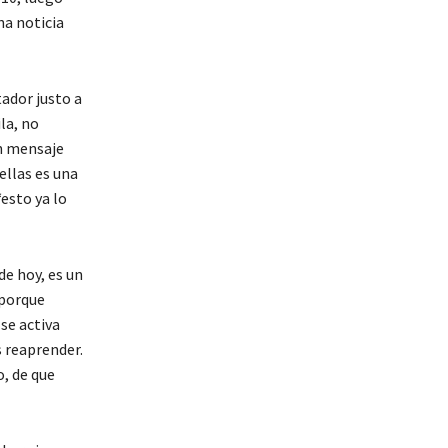
na noticia
ador justo a
la, no
un mensaje
ellas es una
“esto ya lo
e hoy, es un
 porque
se activa
s reaprender.
o, de que