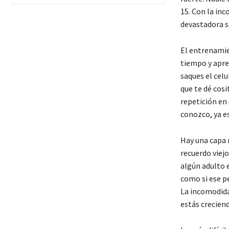
15. Con la in
devastadora s
El entrenamie
tiempo y apre
saques el celu
que te dé cosi
repetición en 
conozco, ya es
Hay una capa 
recuerdo viej
algún adulto 
como si ese pe
La incomodidad
estás creciend