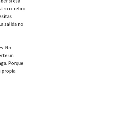
ber si esa
estro cerebro
esitas
La salida no
es. No
erte un
nga. Porque
u propia