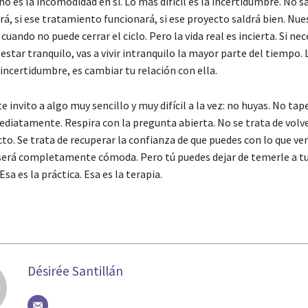
 no es la incomodidad en sí. Lo más difícil es la incertidumbre. No sa
á, si ese tratamiento funcionará, si ese proyecto saldrá bien. Nu
 cuando no puede cerrar el ciclo. Pero la vida real es incierta. Si nec
estar tranquilo, vas a vivir intranquilo la mayor parte del tiempo. 
 incertidumbre, es cambiar tu relación con ella.
 invito a algo muy sencillo y muy difícil a la vez: no huyas. No tap
ediatamente. Respira con la pregunta abierta. No se trata de volv
to. Se trata de recuperar la confianza de que puedes con lo que ve
 será completamente cómoda. Pero tú puedes dejar de temerle a t
sa es la práctica. Esa es la terapia.
Désirée Santillán