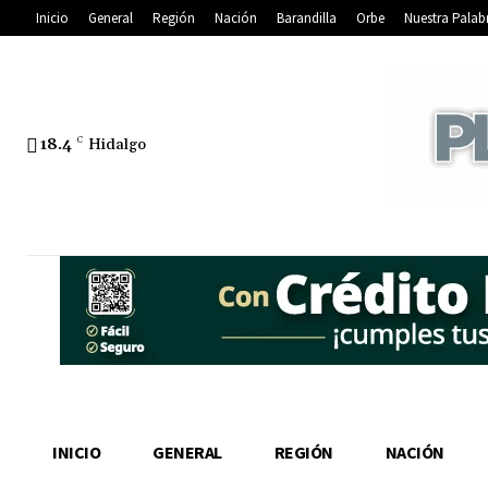
Inicio
General
Región
Nación
Barandilla
Orbe
Nuestra Palab
18.4
C
Hidalgo
INICIO
GENERAL
REGIÓN
NACIÓN