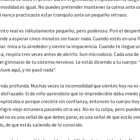
comodidad es igual. No puedes pretender mantener la calma ante u
i nunca practicaste estar tranquilo ante un pequeño retraso.
nto real es ridículamente pequeño, pero poderoso. Pon el despert
nde a esperar cinco minutos sin hacer nada. Cuando estés en una fi
lar: mira a tu alrededor y siente la impaciencia. Cuando te llegue 
ta, respira tres veces antes de abrirlo. Son microdosis. Cada una de 
el gimnasio de tu sistema nervioso. Le estás diciendo a tu cuerpo: 
tuve aquí, y no pasó nada”.
más profunda. Muchas veces la incomodidad que sientes hoy no es d
o disfrazado. Si de niño aprendiste que lo impredecible daba miedo
explotaba o porque creciste sin confianza, entonces tu cuerpo hoy 
ligro viejo estuviera pasando otra vez. No es tu culpa, pero puede
 no es una señal de que debes parar, es una señal de que estás viv
o, de que estás saliendo de lo conocido.