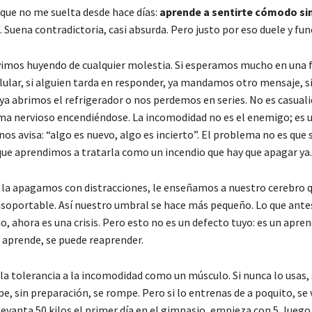
 que no me suelta desde hace días:
aprende a sentirte cómodo si
. Suena contradictoria, casi absurda. Pero justo por eso duele y fun
vimos huyendo de cualquier molestia. Si esperamos mucho en una fi
lular, si alguien tarda en responder, ya mandamos otro mensaje, s
 ya abrimos el refrigerador o nos perdemos en series. No es casuali
ma nervioso encendiéndose. La incomodidad no es el enemigo; es 
nos avisa: “algo es nuevo, algo es incierto”. El problema no es que 
ue aprendimos a tratarla como un incendio que hay que apagar ya.
e la apagamos con distracciones, le enseñamos a nuestro cerebro 
nsoportable. Así nuestro umbral se hace más pequeño. Lo que ante
, ahora es una crisis. Pero esto no es un defecto tuyo: es un aprend
e aprende, se puede reaprender.
 tolerancia a la incomodidad como un músculo. Si nunca lo usas, s
pe, sin preparación, se rompe. Pero si lo entrenas de a poquito, se
levanta 50 kilos el primer día en el gimnasio, empieza con 5, luego