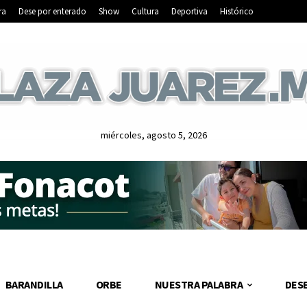
ra
Dese por enterado
Show
Cultura
Deportiva
Histórico
miércoles, agosto 5, 2026
BARANDILLA
ORBE
NUESTRA PALABRA
DES