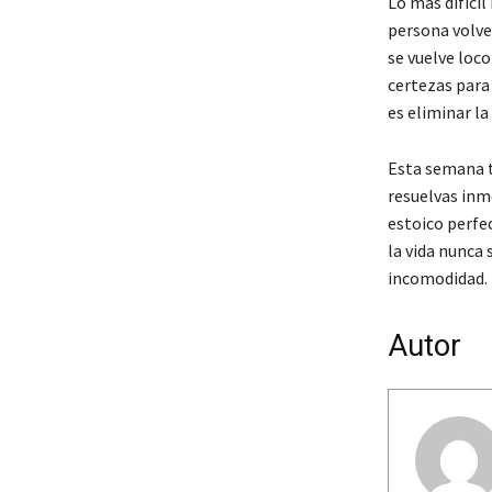
Lo más difícil
persona volver
se vuelve loco
certezas para 
es eliminar la
Esta semana te
resuelvas inm
estoico perfec
la vida nunca
incomodidad. E
Autor