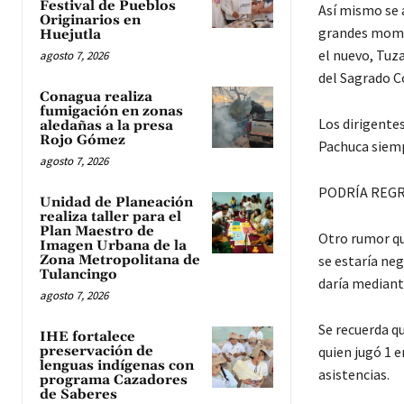
Festival de Pueblos
Así mismo se 
Originarios en
grandes momen
Huejutla
el nuevo, Tuz
agosto 7, 2026
del Sagrado C
Conagua realiza
fumigación en zonas
Los dirigentes
aledañas a la presa
Rojo Gómez
Pachuca siempr
agosto 7, 2026
PODRÍA REGR
Unidad de Planeación
realiza taller para el
Plan Maestro de
Otro rumor qu
Imagen Urbana de la
Zona Metropolitana de
se estaría neg
Tulancingo
daría mediante
agosto 7, 2026
Se recuerda q
IHE fortalece
preservación de
quien jugó 1 
lenguas indígenas con
asistencias.
programa Cazadores
de Saberes