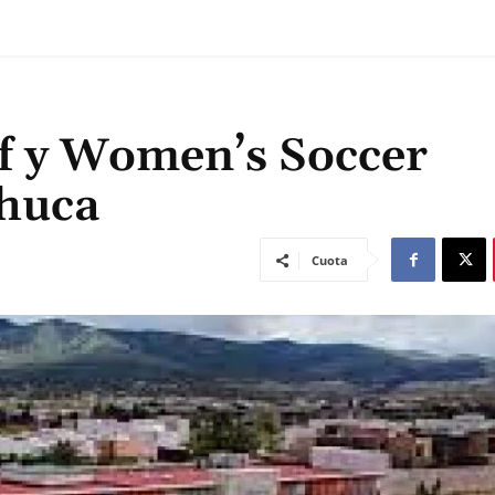
af y Women’s Soccer
chuca
Cuota