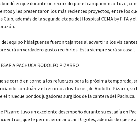
abundó en que durante un recorrido por el campamento Tuzo, co
tos y les presentaron los más recientes proyectos, entre los que
as Club, además de la segunda etapa del Hospital CEMA by FIFA y e
orazón.
 del equipo hidalguense fueron tajantes al advertir a los visitante
e será un verdadero gusto recibirlos. Esta siempre será su casa”.
ESAR A PACHUCA RODOLFO PIZARRO
e se corrió en torno a los refuerzos para la próxima temporada, se
ociando con Juárez el retorno a los Tuzos, de Rodolfo Pizarro, su 
 el trueque por dos jugadores surgidos de la cantera del Pachuca.
ue Pizarro tuvo un excelente desempeño durante su estadía en Pac
encuentros, que le permitieron anotar 10 goles, además de que se 