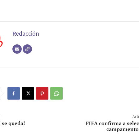
Redacción
r
Art
i se queda!
FIFA confirma a sele
campamento 