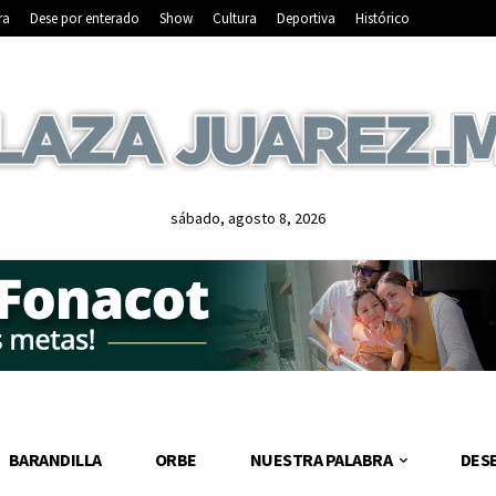
ra
Dese por enterado
Show
Cultura
Deportiva
Histórico
sábado, agosto 8, 2026
BARANDILLA
ORBE
NUESTRA PALABRA
DES