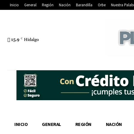
Inicio
General
Región
Nación
Barandilla
Orbe
Nuestra Palab
15.9
C
Hidalgo
INICIO
GENERAL
REGIÓN
NACIÓN