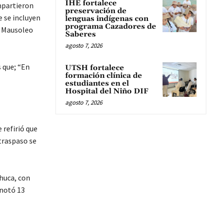
IHE fortalece
mpartieron
preservación de
 se incluyen
lenguas indígenas con
programa Cazadores de
l Mausoleo
Saberes
agosto 7, 2026
s que; “En
UTSH fortalece
formación clínica de
estudiantes en el
Hospital del Niño DIF
agosto 7, 2026
 refirió que
traspaso se
huca, con
anotó 13