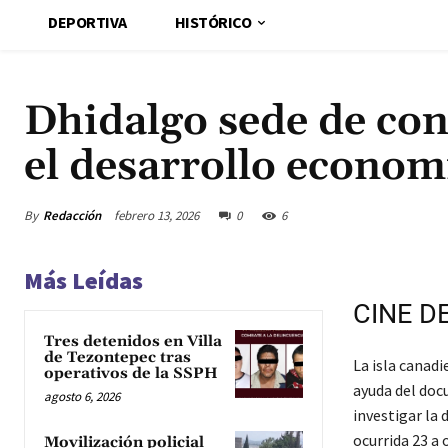
DEPORTIVA
HISTÓRICO
Dhidalgo sede de con
el desarrollo econo
By
Redacción
febrero 13, 2026
0
6
Más Leídas
CINE D
Tres detenidos en Villa
de Tezontepec tras
La isla canadi
operativos de la SSPH
ayuda del doc
agosto 6, 2026
investigar la
ocurrida 23 a 
Movilización policial