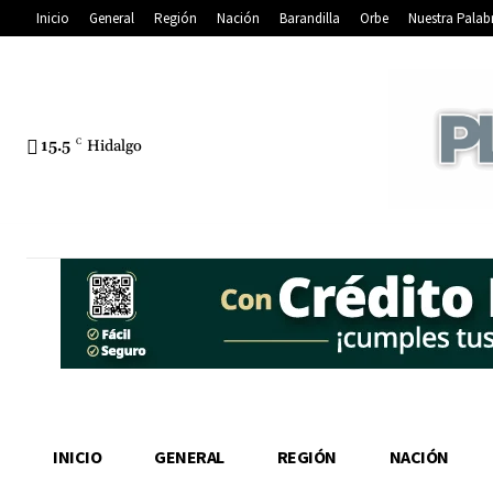
Inicio
General
Región
Nación
Barandilla
Orbe
Nuestra Palab
15.5
C
Hidalgo
INICIO
GENERAL
REGIÓN
NACIÓN