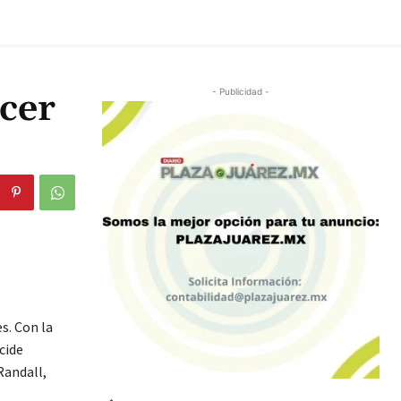
cer
- Publicidad -
s. Con la
cide
Randall,