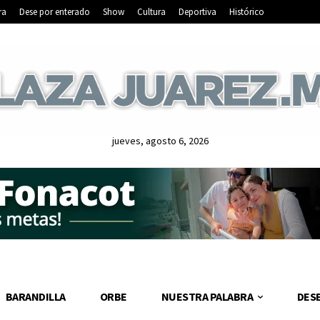
ra
Dese por enterado
Show
Cultura
Deportiva
Histórico
jueves, agosto 6, 2026
BARANDILLA
ORBE
NUESTRA PALABRA
DES