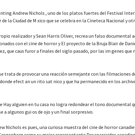
nting Andrew Nichols , uno de los platos fuertes del Festival Inte
 de la Ciudad de M xico que se celebra en la Cineteca Nacional y otr
ropio realizador y Sean Harris Oliver, recrea un falso documental a
onados con el cine de horror y El proyecto de la Bruja Blair de Danie
z, que caus furor a finales del siglo pasado, por las im genes que 
se trata de provocar una reacción semejante con las filmaciones de
donde efect an un rito sat nico y que ha permanecido en los archivo
 de Hay alguien en tu casa no logra redondear el tono documental q
e a algunos gui os de ojo y un final sorpresivo.
w Nichols es pues, una curiosa muestra del cine de horror canadie
 Cronenberg como su mejor representante.
Desaparecidos canadien