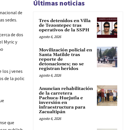
Últimas noticias
rnacional de
as sedes.
Tres detenidos en Villa
de Tezontepec tras
operativos de la SSPH
cerca de dos
agosto 6, 2026
l Myric y
no
Movilización policial en
Santa Matilde tras
reporte de
detonaciones; no se
registran heridos
 los j venes
agosto 6, 2026
s de la polic
Anuncian rehabilitación
de la carretera
Pachuca-Huejutla e
ue
inversión en
infraestructura para
Zacualtipán
agosto 6, 2026
nse que
ses publish