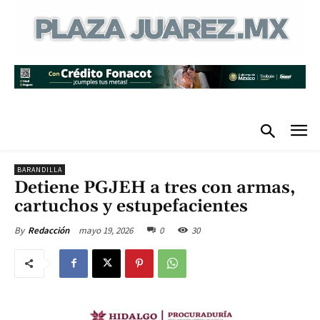
BARANDILLA
Detiene PGJEH a tres con armas,
cartuchos y estupefacientes
mayo 19, 2026
0
30
By
Redacción