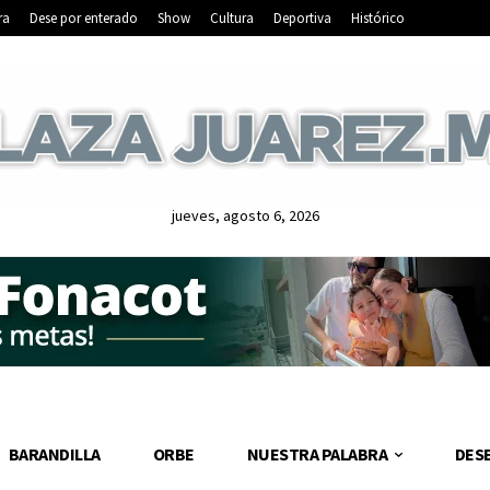
ra
Dese por enterado
Show
Cultura
Deportiva
Histórico
jueves, agosto 6, 2026
BARANDILLA
ORBE
NUESTRA PALABRA
DES