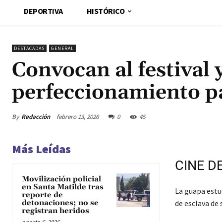
DEPORTIVA
HISTÓRICO
DESTACADAS
GENERAL
Convocan al festival 
perfeccionamiento p
By
Redacción
febrero 13, 2026
0
45
Más Leídas
CINE D
Movilización policial
en Santa Matilde tras
La guapa estud
reporte de
detonaciones; no se
de esclava de
registran heridos