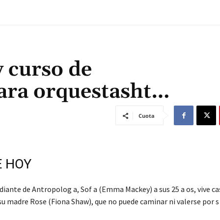
y curso de
ara orquestasht…
Cuota
E HOY
iante de Antropolog a, Sof a (Emma Mackey) a sus 25 a os, vive cas
 su madre Rose (Fiona Shaw), que no puede caminar ni valerse por 