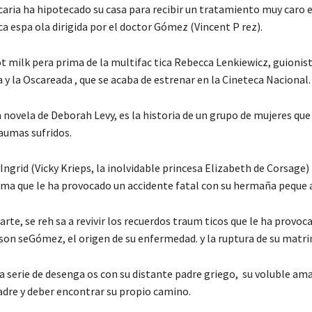
ecaria ha hipotecado su casa para recibir un tratamiento muy caro 
ica espa ola dirigida por el doctor Gómez (Vincent P rez).
t milk pera prima de la multifac tica Rebecca Lenkiewicz, guionis
y la Oscareada , que se acaba de estrenar en la Cineteca Nacional.
novela de Deborah Levy, es la historia de un grupo de mujeres que
raumas sufridos.
Ingrid (Vicky Krieps, la inolvidable princesa Elizabeth de Corsage
auma que le ha provocado un accidente fatal con su hermaña peque a
arte, se reh sa a revivir los recuerdos traum ticos que le ha provoc
e son seGómez, el origen de su enfermedad. y la ruptura de su matr
na serie de desenga os con su distante padre griego, su voluble ama
dre y deber encontrar su propio camino.