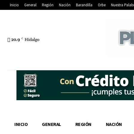
Inicio
General
Región
Nación
Barandilla
Orbe
Nuestra Palab
20.9
C
Hidalgo
INICIO
GENERAL
REGIÓN
NACIÓN