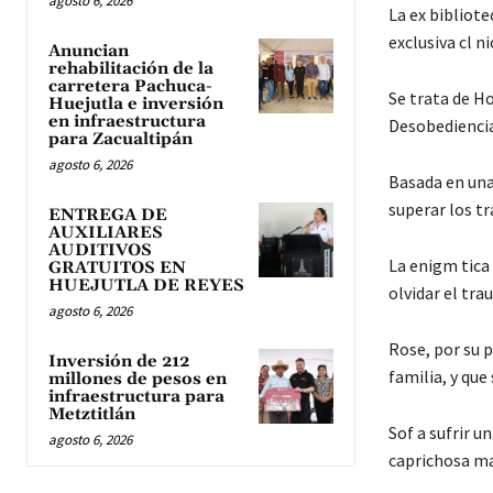
agosto 6, 2026
La ex bibliot
exclusiva cl n
Anuncian
rehabilitación de la
carretera Pachuca-
Se trata de Ho
Huejutla e inversión
en infraestructura
Desobediencia 
para Zacualtipán
agosto 6, 2026
Basada en una 
superar los t
ENTREGA DE
AUXILIARES
AUDITIVOS
La enigm tica 
GRATUITOS EN
HUEJUTLA DE REYES
olvidar el tr
agosto 6, 2026
Rose, por su p
Inversión de 212
familia, y qu
millones de pesos en
infraestructura para
Metztitlán
Sof a sufrir u
agosto 6, 2026
caprichosa ma