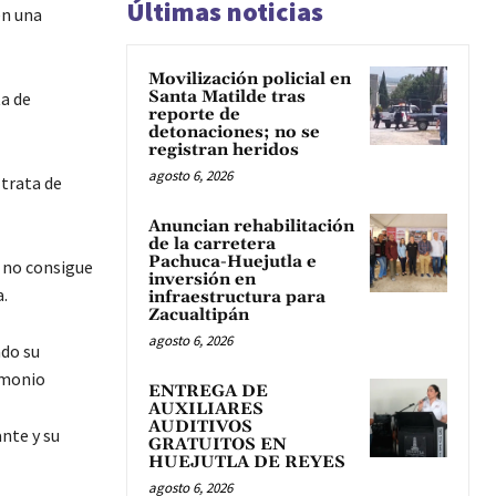
Últimas noticias
en una
Movilización policial en
Santa Matilde tras
ta de
reporte de
detonaciones; no se
registran heridos
agosto 6, 2026
 trata de
Anuncian rehabilitación
de la carretera
Pachuca-Huejutla e
) no consigue
inversión en
.
infraestructura para
Zacualtipán
agosto 6, 2026
ado su
imonio
ENTREGA DE
AUXILIARES
AUDITIVOS
nte y su
GRATUITOS EN
HUEJUTLA DE REYES
agosto 6, 2026