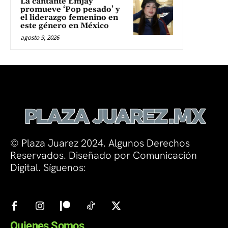
La cantante Emjay
promueve ‘Pop pesado’ y
el liderazgo femenino en
este género en México
agosto 9, 2026
© Plaza Juarez 2024. Algunos Derechos
Reservados. Diseñado por Comunicación
Digital. Síguenos:
Quienes Somos