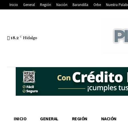
Inicio
General
Región
Nación
Barandilla
Orbe
Nuestra Palab
18.2
C
Hidalgo
INICIO
GENERAL
REGIÓN
NACIÓN