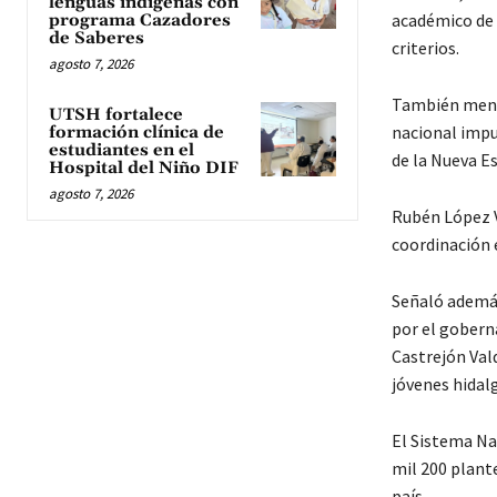
lenguas indígenas con
académico de 
programa Cazadores
de Saberes
criterios.
agosto 7, 2026
También menci
UTSH fortalece
nacional impu
formación clínica de
estudiantes en el
de la Nueva E
Hospital del Niño DIF
agosto 7, 2026
Rubén López Va
coordinación e
Señaló además
por el gobern
Castrejón Vald
jóvenes hidal
El Sistema Na
mil 200 plante
país.