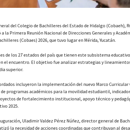
eneral del Colegio de Bachilleres del Estado de Hidalgo (Cobaeh),
ió a la Primera Reunión Nacional de Direcciones Generales y Académ
chilleres (Cobaes) 2026, que tuvo lugar en Mérida, Yucatán.
s de los 27 estados del país que tienen este subsistema educativ
n el encuentro. El objetivo fue analizar estrategias y lineamientos
ia superior.
rdados incluyeron la implementación del nuevo Marco Curricular
de programas académicos para la movilidad estudiantil, indicado
oyectos de fortalecimiento institucional, apoyo técnico y pedagóg
ivo 2025.
auguración, Uladimir Valdez Pérez Núñez, director general de Bach
atizó la necesidad de acciones coordinadas que contribuyan al desa