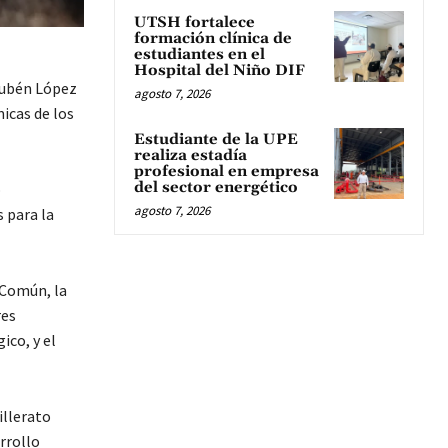
UTSH fortalece
formación clínica de
estudiantes en el
Hospital del Niño DIF
 Rubén López
agosto 7, 2026
icas de los
Estudiante de la UPE
realiza estadía
profesional en empresa
del sector energético
o
agosto 7, 2026
 para la
 Común, la
res
ico, y el
illerato
rrollo