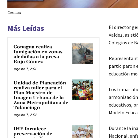
Cortesía
Más Leídas
El director g
Valdez, asist
Colegios de Ba
Conagua realiza
fumigación en zonas
aledañas a la presa
Representante
Rojo Gómez
participaron e
agosto 7, 2026
educación med
Unidad de Planeación
realiza taller para el
Los temas abo
Plan Maestro de
armonización 
Imagen Urbana de la
Zona Metropolitana de
educativos, pr
Tulancingo
Modelo Educat
agosto 7, 2026
Durante la in
IHE fortalece
preservación de
Nacional, enf