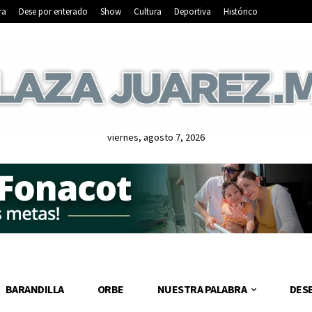
ra
Dese por enterado
Show
Cultura
Deportiva
Histórico
viernes, agosto 7, 2026
BARANDILLA
ORBE
NUESTRA PALABRA
DES