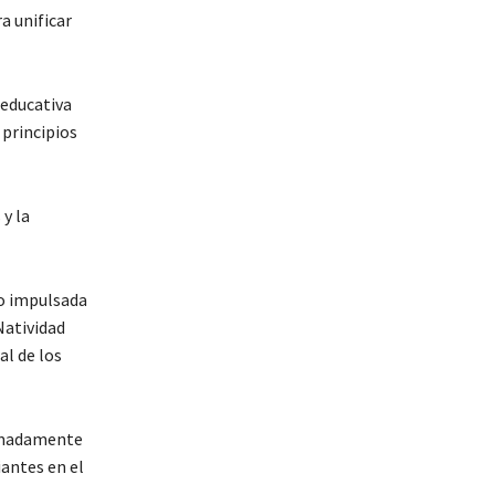
a unificar
 educativa
 principios
y la
go impulsada
Natividad
al de los
ximadamente
iantes en el