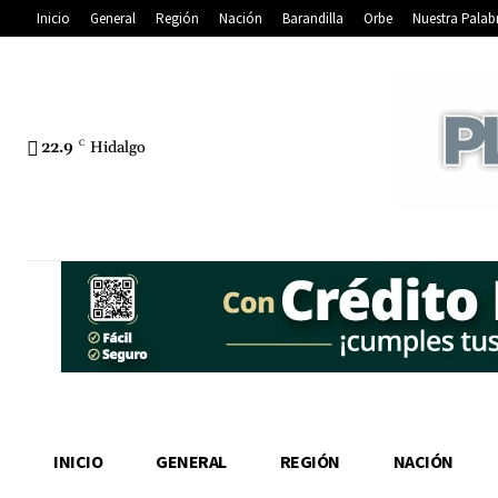
Inicio
General
Región
Nación
Barandilla
Orbe
Nuestra Palab
22.9
C
Hidalgo
INICIO
GENERAL
REGIÓN
NACIÓN