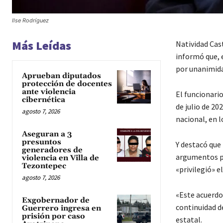
Ilse Rodríguez
Más Leídas
Natividad Cast
informó que, 
por unanimidad
Aprueban diputados
protección de docentes
ante violencia
El funcionario
cibernética
de julio de 20
agosto 7, 2026
nacional, en l
Aseguran a 3
presuntos
Y destacó que 
generadores de
argumentos pr
violencia en Villa de
Tezontepec
«privilegió» e
agosto 7, 2026
«Este acuerdo
Exgobernador de
continuidad d
Guerrero ingresa en
prisión por caso
estatal.