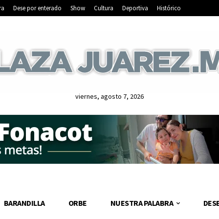
ra
Dese por enterado
Show
Cultura
Deportiva
Histórico
viernes, agosto 7, 2026
BARANDILLA
ORBE
NUESTRA PALABRA
DES