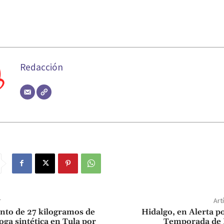
Redacción
r
Art
to de 27 kilogramos de
Hidalgo, en Alerta po
oga sintética en Tula por
Temporada de