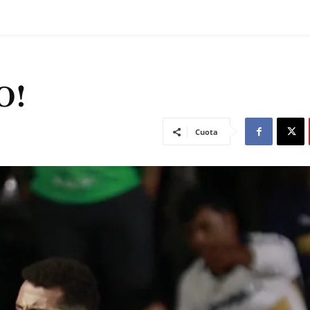
O!
Cuota