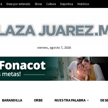
ra
Dese por enterado
Show
Cultura
Deportiva
Histórico
viernes, agosto 7, 2026
BARANDILLA
ORBE
NUESTRA PALABRA
DES