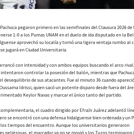
 Pachuca pegaron primero en las semifinales del Clausura 2026 de l
nerse 1-0 a los Pumas UNAM en el duelo de ida disputado en la Bell
lguense aprovechó su localía y tomó una ligera ventaja rumbo a
 se jugará en Ciudad Universitaria.
arrancó con intensidad y con ambos equipos buscando el arco rival
s intentaron controlar la posesión del balón, mientras que Pachuc
 el desequilibrio de sus atacantes. Fue al minuto 36 cuando apareció
Oussama Idrissi, quien sacó un potente disparo desde fuera del áre
erimentado Keylor Navas y marcar el único tanto del partido.
 complementaria, el cuadro dirigido por Efraín Juárez adelantó lín
ero se encontró con una defensa hidalguense bien ordenada y un 
los tiempos del encuentro. Aunque los universitarios generaron
s peligrosas, el marcador ya no se movió y los Tuzos terminaron