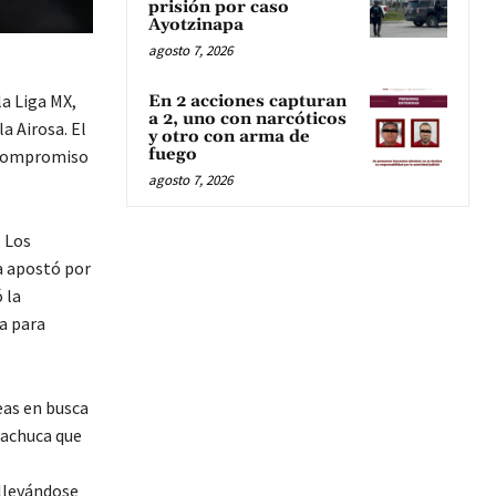
prisión por caso
Ayotzinapa
agosto 7, 2026
a Liga MX,
En 2 acciones capturan
a 2, uno con narcóticos
a Airosa. El
y otro con arma de
fuego
l compromiso
agosto 7, 2026
. Los
a apostó por
 la
a para
eas en busca
Pachuca que
 llevándose