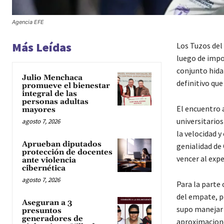
Agencia EFE
Más Leídas
Los Tuzos del
luego de impo
conjunto hida
Julio Menchaca
definitivo que
promueve el bienestar
integral de las
personas adultas
El encuentro 
mayores
universitario
agosto 7, 2026
la velocidad y
Aprueban diputados
genialidad de 
protección de docentes
vencer al exp
ante violencia
cibernética
agosto 7, 2026
Para la parte
del empate, p
Aseguran a 3
supo manejar 
presuntos
generadores de
aproximacione