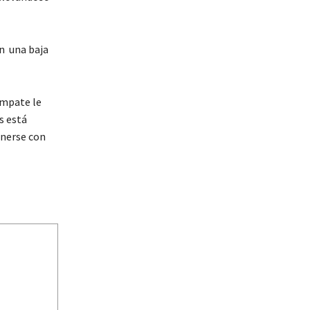
n una baja
empate le
s está
enerse con