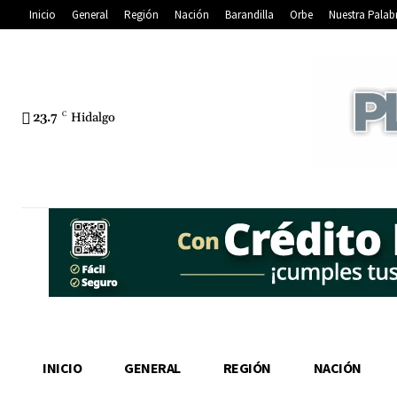
Inicio
General
Región
Nación
Barandilla
Orbe
Nuestra Palab
23.7
C
Hidalgo
INICIO
GENERAL
REGIÓN
NACIÓN