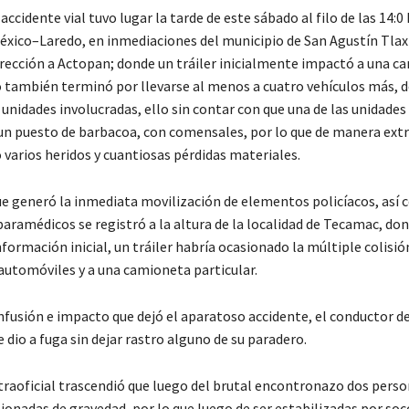
ccidente vial tuvo lugar la tarde de este sábado al filo de las 14:0
México–Laredo, en inmediaciones del municipio de San Agustín Tlaxi
dirección a Actopan; donde un tráiler inicialmente impactó a una c
o también terminó por llevarse al menos a cuatro vehículos más, 
 unidades involucradas, ello sin contar con que una de las unidades
 un puesto de barbacoa, con comensales, por lo que de manera extr
 varios heridos y cuantiosas pérdidas materiales.
que generó la inmediata movilización de elementos policíacos, así
paramédicos se registró a la altura de la localidad de Tecamac, do
nformación inicial, un tráiler habría ocasionado la múltiple colisi
automóviles y a una camioneta particular.
fusión e impacto que dejó el aparatoso accidente, el conductor del
 dio a fuga sin dejar rastro alguno de su paradero.
raoficial trascendió que luego del brutal encontronazo dos pers
ionadas de gravedad, por lo que luego de ser estabilizadas por soc