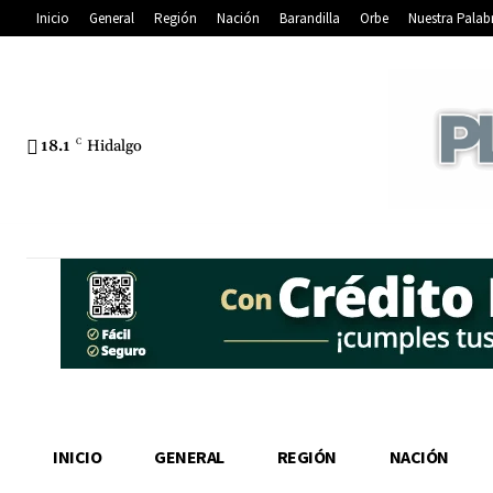
Inicio
General
Región
Nación
Barandilla
Orbe
Nuestra Palab
18.1
C
Hidalgo
INICIO
GENERAL
REGIÓN
NACIÓN