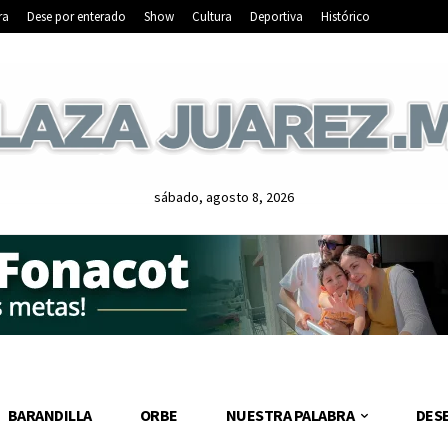
ra
Dese por enterado
Show
Cultura
Deportiva
Histórico
sábado, agosto 8, 2026
BARANDILLA
ORBE
NUESTRA PALABRA
DES