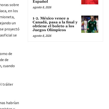
Español
 horas sobre
agosto 8, 2026
aca, en los
amioneta,
1-2. México vence a
Canadá, pasa a la final y
dejando un
obtiene el boleto a los
 se proyectó
Juegos Olímpicos
aoficial se
agosto 8, 2026
 como de
nde de
ón, cuando
 tráiler
onas habrían
orristas y