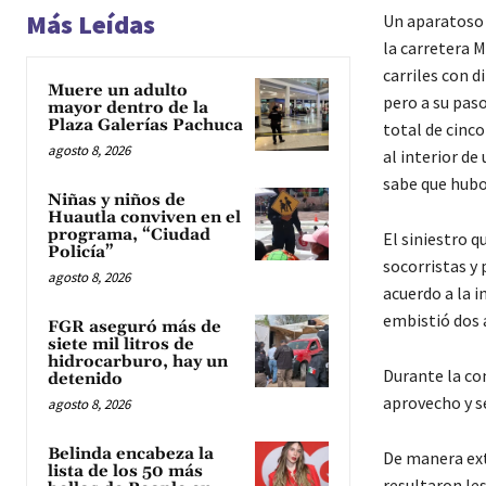
Más Leídas
Un aparatoso a
la carretera 
carriles con 
Muere un adulto
pero a su pas
mayor dentro de la
Plaza Galerías Pachuca
total de cinco
agosto 8, 2026
al interior de
sabe que hubo
Niñas y niños de
Huautla conviven en el
programa, “Ciudad
El siniestro 
Policía”
socorristas y 
agosto 8, 2026
acuerdo a la i
embistió dos 
FGR aseguró más de
siete mil litros de
hidrocarburo, hay un
Durante la con
detenido
aprovecho y se
agosto 8, 2026
Belinda encabeza la
De manera ext
lista de los 50 más
resultaron les