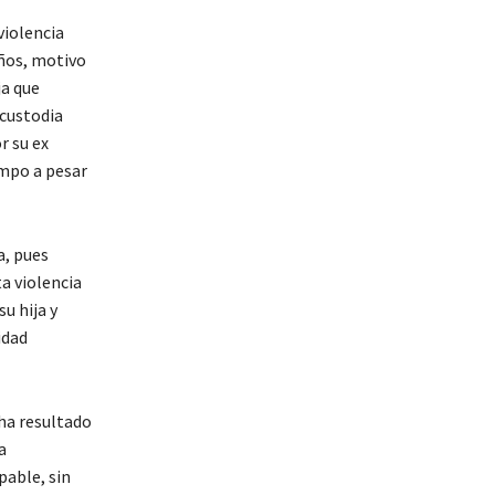
violencia
años, motivo
ja que
 custodia
r su ex
empo a pesar
a, pues
a violencia
u hija y
idad
 ha resultado
a
pable, sin