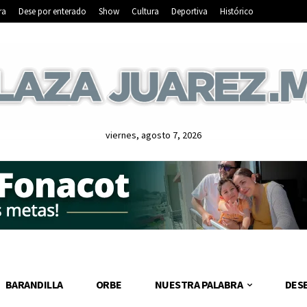
ra
Dese por enterado
Show
Cultura
Deportiva
Histórico
viernes, agosto 7, 2026
BARANDILLA
ORBE
NUESTRA PALABRA
DES