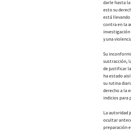
darle hasta la
esto su derech
está llevando 
contra en la a
investigación 
y una violenci
Su inconformid
sustracción, l
de justificar 
ha estado ais
su rutina diar
derecho a la e
indicios para
La autoridad j
ocultar antece
preparación en