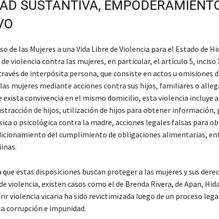
AD SUSTANTIVA, EMPODERAMIENT
VO
so de las Mujeres a una Vida Libre de Violencia para el Estado de H
 de violencia contra las mujeres, en particular, el artículo 5, inciso 
 través de interpósita persona, que consiste en actos u omisiones d
las mujeres mediante acciones contra sus hijos, familiares o alleg
e exista convivencia en el mismo domicilio, esta violencia incluye
ustracción de hijos, utilización de hijos para obtener información
ísica o psicológica contra la madre, acciones legales falsas para ob
dicionamiento del cumplimiento de obligaciones alimentarias, en
inas.
 que estas disposiciones buscan proteger a las mujeres y sus dere
e violencia, existen casos como el de Brenda Rivera, de Apan, Hid
ir violencia vicaria ha sido revictimizada luego de un proceso leg
ta corrupción e impunidad.