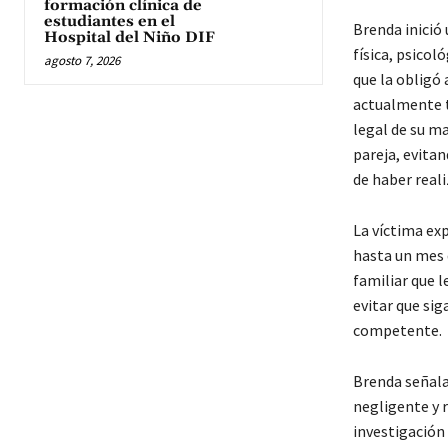
formación clínica de
estudiantes en el
Brenda inició 
Hospital del Niño DIF
física, psicol
agosto 7, 2026
que la obligó 
actualmente t
legal de su ma
pareja, evita
de haber real
La víctima exp
hasta un mes d
familiar que l
evitar que sig
competente.
Brenda señala,
negligente y r
investigación 