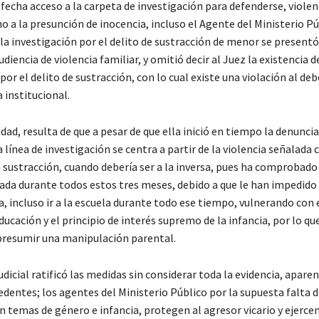
 fecha acceso a la carpeta de investigación para defenderse, viole
o a la presunción de inocencia, incluso el Agente del Ministerio Pú
la investigación por el delito de sustracción de menor se presentó
udiencia de violencia familiar, y omitió decir al Juez la existencia d
por el delito de sustracción, con lo cual existe una violación al deb
a institucional.
ad, resulta de que a pesar de que ella inició en tiempo la denuncia
a línea de investigación se centra a partir de la violencia señalada 
la sustracción, cuando debería ser a la inversa, pues ha comprobado 
lada durante todos estos tres meses, debido a que le han impedido
ia, incluso ir a la escuela durante todo ese tiempo, vulnerando con 
ducación y el principio de interés supremo de la infancia, por lo qu
 presumir una manipulación parental.
udicial ratificó las medidas sin considerar toda la evidencia, apar
dentes; los agentes del Ministerio Público por la supuesta falta d
 temas de género e infancia, protegen al agresor vicario y ejercen