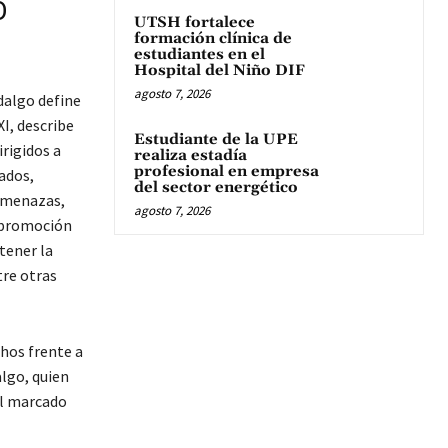
O
UTSH fortalece
formación clínica de
estudiantes en el
Hospital del Niño DIF
agosto 7, 2026
idalgo define
XI, describe
Estudiante de la UPE
irigidos a
realiza estadía
profesional en empresa
ados,
del sector energético
 amenazas,
agosto 7, 2026
, promoción
tener la
tre otras
chos frente a
algo, quien
al marcado