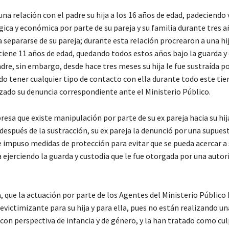
una relación con el padre su hija a los 16 años de edad, padeciendo 
ógica y económica por parte de su pareja y su familia durante tres 
a separarse de su pareja; durante esta relación procrearon a una hi
iene 11 años de edad, quedando todos estos años bajo la guarda y
dre, sin embargo, desde hace tres meses su hija le fue sustraída po
ndo tener cualquier tipo de contacto con ella durante todo este ti
izado su denuncia correspondiente ante el Ministerio Público.
resa que existe manipulación por parte de su ex pareja hacia su hij
espués de la sustracción, su ex pareja la denunció por una supuest
e impuso medidas de protección para evitar que se pueda acercar a s
a ejerciendo la guarda y custodia que le fue otorgada por una autor
 que la actuación por parte de los Agentes del Ministerio Público
evictimizante para su hija y para ella, pues no están realizando un
con perspectiva de infancia y de género, y la han tratado como cul