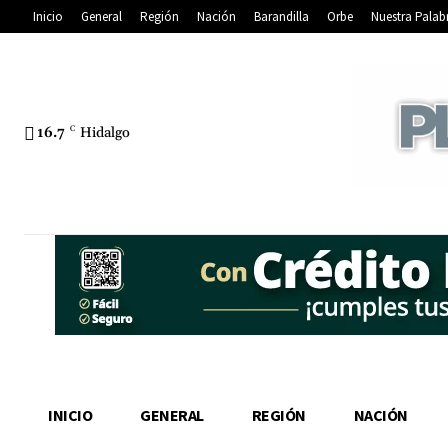
Inicio
General
Región
Nación
Barandilla
Orbe
Nuestra Palab
16.7
C
Hidalgo
INICIO
GENERAL
REGIÓN
NACIÓN