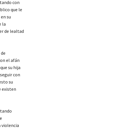
ntando con
blico que le
 en su
e la
er de lealtad
 de
con el afán
que su hija
 seguir con
esto su
e existen
entando
e
 violencia