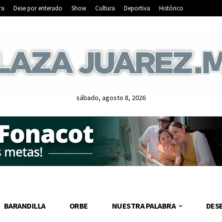
ra
Dese por enterado
Show
Cultura
Deportiva
Histórico
sábado, agosto 8, 2026
BARANDILLA
ORBE
NUESTRA PALABRA
DES