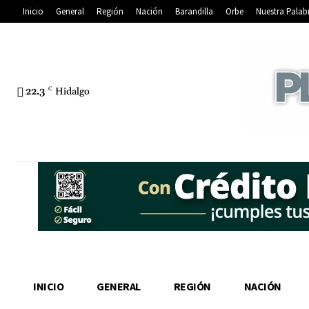
Inicio
General
Región
Nación
Barandilla
Orbe
Nuestra Palab
22.3
C
Hidalgo
INICIO
GENERAL
REGIÓN
NACIÓN