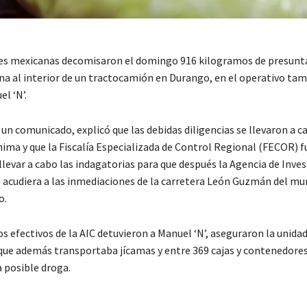
es mexicanas decomisaron el domingo 916 kilogramos de presunt
 al interior de un tractocamión en Durango, en el operativo tam
l ‘N’.
n un comunicado, explicó que las debidas diligencias se llevaron a c
ima y que la Fiscalía Especializada de Control Regional (FECOR) f
levar a cabo las indagatorias para que después la Agencia de Inve
) acudiera a las inmediaciones de la carretera León Guzmán del mun
o.
los efectivos de la AIC detuvieron a Manuel ‘N’, aseguraron la unida
a que además transportaba jícamas y entre 369 cajas y contenedores
a posible droga.