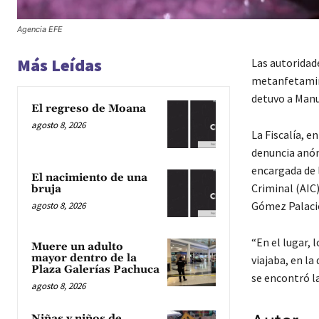
Agencia EFE
Más Leídas
Las autoridad
metanfetamina
detuvo a Manue
El regreso de Moana
agosto 8, 2026
La Fiscalía, e
denuncia anón
encargada de l
El nacimiento de una
Criminal (AIC
bruja
Gómez Palaci
agosto 8, 2026
“En el lugar, 
Muere un adulto
mayor dentro de la
viajaba, en l
Plaza Galerías Pachuca
se encontró l
agosto 8, 2026
Niñas y niños de