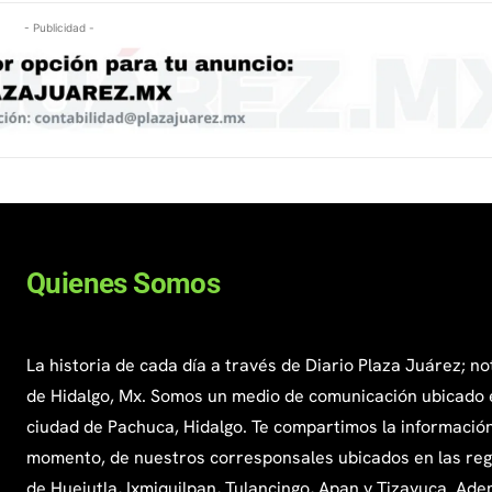
- Publicidad -
Quienes Somos
La historia de cada día a través de Diario Plaza Juárez; no
de Hidalgo, Mx. Somos un medio de comunicación ubicado 
ciudad de Pachuca, Hidalgo. Te compartimos la información
momento, de nuestros corresponsales ubicados en las re
de Huejutla, Ixmiquilpan, Tulancingo, Apan y Tizayuca. Ade