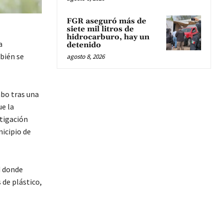
FGR aseguró más de
siete mil litros de
hidrocarburo, hay un
a
detenido
bién se
agosto 8, 2026
abo tras una
ue la
stigación
icipio de
d donde
 de plástico,