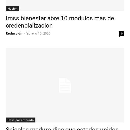
Nación
Imss bienestar abre 10 modulos mas de
credencializacion
Redacción
-
febrero 13, 2026
0
Dese por enterado
Snicolas maduro dice que estados unidos