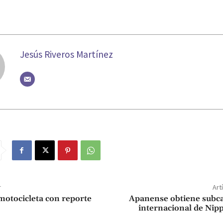
Jesús Riveros Martínez
r
Art
otocicleta con reporte
Apanense obtiene sub
internacional de Ni