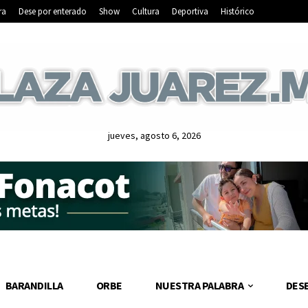
ra
Dese por enterado
Show
Cultura
Deportiva
Histórico
jueves, agosto 6, 2026
BARANDILLA
ORBE
NUESTRA PALABRA
DES