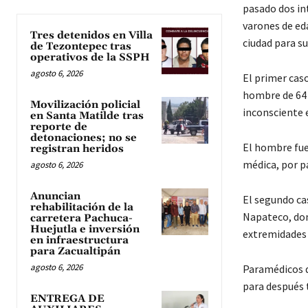
pasado dos in
varones de ed
Tres detenidos en Villa
ciudad para s
de Tezontepec tras
operativos de la SSPH
agosto 6, 2026
El primer cas
hombre de 64 
Movilización policial
inconsciente e
en Santa Matilde tras
reporte de
detonaciones; no se
El hombre fue
registran heridos
médica, por p
agosto 6, 2026
Anuncian
El segundo ca
rehabilitación de la
Napateco, don
carretera Pachuca-
Huejutla e inversión
extremidades 
en infraestructura
para Zacualtipán
agosto 6, 2026
Paramédicos d
para después t
ENTREGA DE