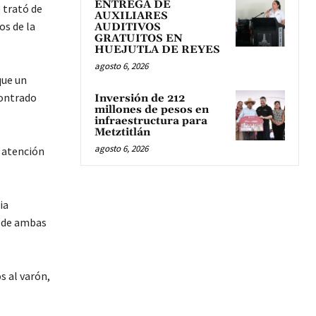
ENTREGA DE
 trató de
AUXILIARES
os de la
AUDITIVOS
GRATUITOS EN
HUEJUTLA DE REYES
agosto 6, 2026
que un
contrado
Inversión de 212
millones de pesos en
infraestructura para
Metztitlán
agosto 6, 2026
 atención
ia
s de ambas
s al varón,