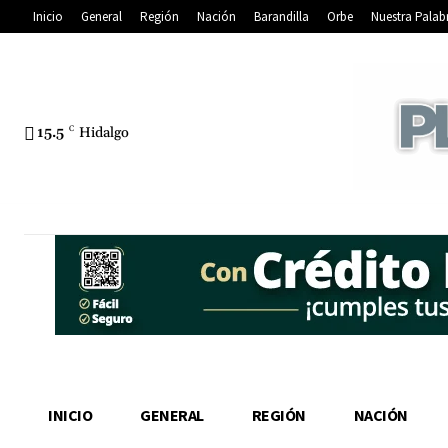
Inicio
General
Región
Nación
Barandilla
Orbe
Nuestra Palab
15.5
C
Hidalgo
INICIO
GENERAL
REGIÓN
NACIÓN