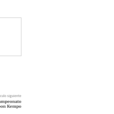
ículo siguiente
campeonato
ppon Kempo